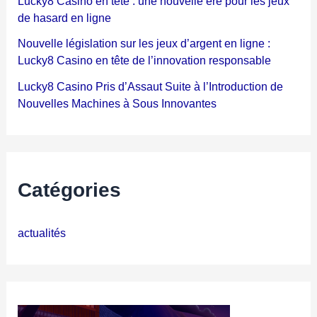
Lucky8 Casino en tête : une nouvelle ère pour les jeux
de hasard en ligne
Nouvelle législation sur les jeux d’argent en ligne :
Lucky8 Casino en tête de l’innovation responsable
Lucky8 Casino Pris d’Assaut Suite à l’Introduction de
Nouvelles Machines à Sous Innovantes
Catégories
actualités