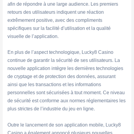
afin de répondre à une large audience. Les premiers
retours des utilisateurs indiquent une réaction
extrêmement positive, avec des compliments
spécifiques sur la facilité d’utilisation et la qualité
visuelle de l’application.
En plus de l’aspect technologique, Lucky8 Casino
continue de garantir la sécurité de ses utilisateurs. La
nouvelle application intègre les dernières technologies
de cryptage et de protection des données, assurant
ainsi que les transactions et les informations
personnelles sont sécurisées à tout moment. Ce niveau
de sécurité est conforme aux normes réglementaires les
plus strictes de l’industrie du jeu en ligne.
Outre le lancement de son application mobile, Lucky8
Casino a également annoncé plusieurs nouvelles