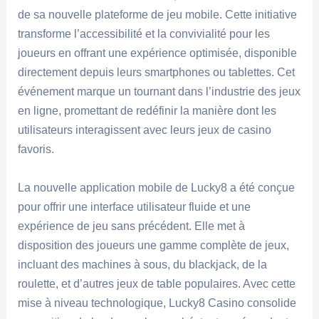
de sa nouvelle plateforme de jeu mobile. Cette initiative
transforme l’accessibilité et la convivialité pour les
joueurs en offrant une expérience optimisée, disponible
directement depuis leurs smartphones ou tablettes. Cet
événement marque un tournant dans l’industrie des jeux
en ligne, promettant de redéfinir la manière dont les
utilisateurs interagissent avec leurs jeux de casino
favoris.
La nouvelle application mobile de Lucky8 a été conçue
pour offrir une interface utilisateur fluide et une
expérience de jeu sans précédent. Elle met à
disposition des joueurs une gamme complète de jeux,
incluant des machines à sous, du blackjack, de la
roulette, et d’autres jeux de table populaires. Avec cette
mise à niveau technologique, Lucky8 Casino consolide