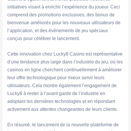
initiatives visant à enrichir l’expérience du joueur. Ceci
comprend des promotions exclusives, des bonus de
bienvenue améliorés pour les nouveaux utilisateurs de
l’application, et des événements de jeu spéciaux
conçus pour célébrer le lancement.
Cette innovation chez Lucky8 Casino est représentative
d’une tendance plus large dans l’industrie du jeu, où les
casinos en ligne cherchent continuellement à améliorer
leur offre technologique pour mieux servir leurs
utilisateurs. Cela montre également l’engagement de
Lucky8 à rester à l’avant-garde de l’industrie en
adoptant les dernières technologies et en répondant
activement aux attentes changeantes de leurs clients.
En résumé, le lancement de la nouvelle plateforme de