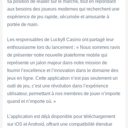
sa position de leader sur le marché, tout en répondant
aux besoins des joueurs modernes qui recherchent une
expérience de jeu rapide, sécurisée et amusante à
portée de main.
Les responsables de Lucky8 Casino ont partagé leur
enthousiasme lors du lancement : « Nous sommes ravis
de présenter notre nouvelle plateforme mobile qui
représente un jalon majeur dans notre mission de
fournir l’excellence et l’innovation dans le domaine des
jeux en ligne. Cette application n’est pas seulement un
outil de jeu, c’est une révolution dans l’expérience
utilisateur, permettant à nos membres de jouer n’importe
quand et n’importe où. »
L’application est déjà disponible pour téléchargement
sur iOS et Android, offrant une compatibilité étendue