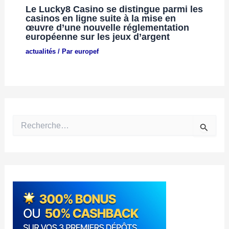
Le Lucky8 Casino se distingue parmi les
casinos en ligne suite à la mise en
œuvre d’une nouvelle réglementation
européenne sur les jeux d’argent
actualités
/ Par
europef
R
e
c
h
e
r
c
h
e
r