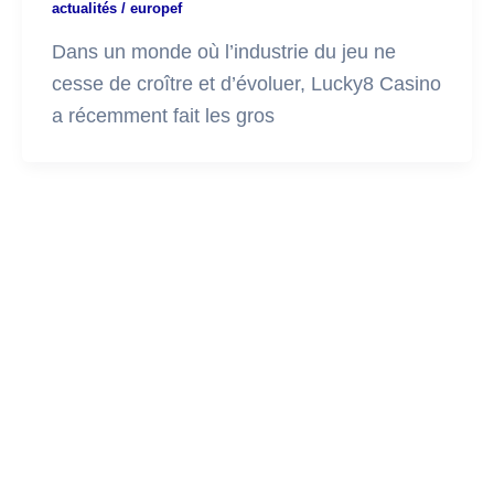
actualités
/
europef
Dans un monde où l’industrie du jeu ne
cesse de croître et d’évoluer, Lucky8 Casino
a récemment fait les gros