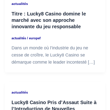
actualités
Titre : Lucky8 Casino domine le
marché avec son approche
innovante du jeu responsable
actualités
/
europef
Dans un monde où l’industrie du jeu ne
cesse de croître, le Lucky8 Casino se
démarque comme le leader incontesté […]
actualités
Lucky8 Casino Pris d’Assaut Suite à
l’Introduction de Nouvelles