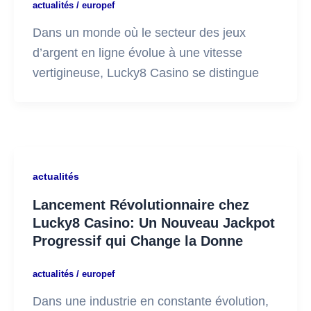
actualités
/
europef
Dans un monde où le secteur des jeux
d’argent en ligne évolue à une vitesse
vertigineuse, Lucky8 Casino se distingue
actualités
Lancement Révolutionnaire chez
Lucky8 Casino: Un Nouveau Jackpot
Progressif qui Change la Donne
actualités
/
europef
Dans une industrie en constante évolution,