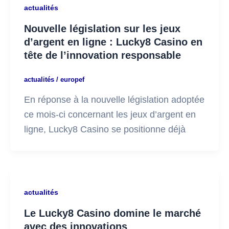
actualités
Nouvelle législation sur les jeux
d’argent en ligne : Lucky8 Casino en
tête de l’innovation responsable
actualités
/
europef
En réponse à la nouvelle législation adoptée
ce mois-ci concernant les jeux d’argent en
ligne, Lucky8 Casino se positionne déjà
actualités
Le Lucky8 Casino domine le marché
avec des innovations