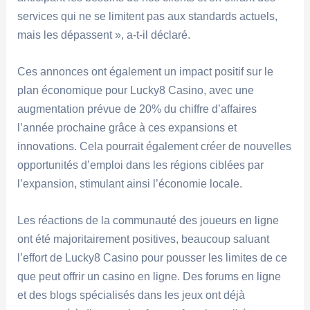
services qui ne se limitent pas aux standards actuels,
mais les dépassent », a-t-il déclaré.
Ces annonces ont également un impact positif sur le
plan économique pour Lucky8 Casino, avec une
augmentation prévue de 20% du chiffre d’affaires
l’année prochaine grâce à ces expansions et
innovations. Cela pourrait également créer de nouvelles
opportunités d’emploi dans les régions ciblées par
l’expansion, stimulant ainsi l’économie locale.
Les réactions de la communauté des joueurs en ligne
ont été majoritairement positives, beaucoup saluant
l’effort de Lucky8 Casino pour pousser les limites de ce
que peut offrir un casino en ligne. Des forums en ligne
et des blogs spécialisés dans les jeux ont déjà