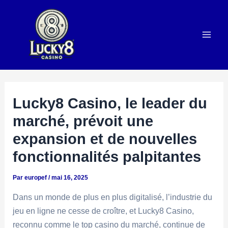
Aller
au
contenu
Mai
Men
Lucky8 Casino, le leader du
marché, prévoit une
expansion et de nouvelles
fonctionnalités palpitantes
Par
europef
/
mai 16, 2025
Dans un monde de plus en plus digitalisé, l’industrie du
jeu en ligne ne cesse de croître, et Lucky8 Casino,
reconnu comme le top casino du marché, continue de