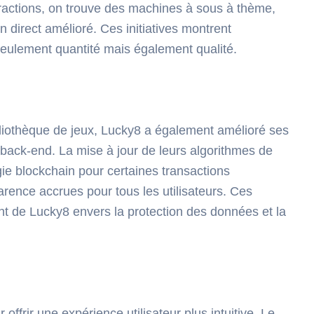
tractions, on trouve des machines à sous à thème,
n direct amélioré. Ces initiatives montrent
eulement quantité mais également qualité.
ibliothèque de jeux, Lucky8 a également amélioré ses
 back-end. La mise à jour de leurs algorithmes de
gie blockchain pour certaines transactions
arence accrues pour tous les utilisateurs. Ces
nt de Lucky8 envers la protection des données et la
offrir une expérience utilisateur plus intuitive. Le