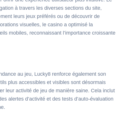
gation à travers les diverses sections du site,
ement leurs jeux préférés ou de découvrir de
rations visuelles, le casino a optimisé la
reils mobiles, reconnaissant l’importance croissante
ndance au jeu, Lucky8 renforce également son
ls plus accessibles et visibles sont désormais
er leur activité de jeu de manière saine. Cela inclut
es alertes d’activité et des tests d’auto-évaluation
me.