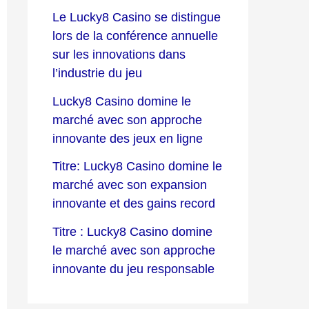
Le Lucky8 Casino se distingue
lors de la conférence annuelle
sur les innovations dans
l’industrie du jeu
Lucky8 Casino domine le
marché avec son approche
innovante des jeux en ligne
Titre: Lucky8 Casino domine le
marché avec son expansion
innovante et des gains record
Titre : Lucky8 Casino domine
le marché avec son approche
innovante du jeu responsable