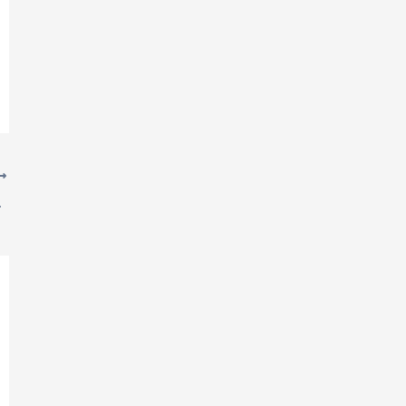
e de Jeu Mobile