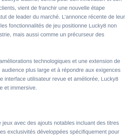
lients, vient de franchir une nouvelle étape
statut de leader du marché. L’annonce récente de leur
lles fonctionnalités de jeu positionne Lucky8 non
strie, mais aussi comme un précurseur des
améliorations technologiques et une extension de
e audience plus large et à répondre aux exigences
interface utilisateur revue et améliorée, Lucky8
e et immersive.
jeux avec des ajouts notables incluant des titres
s exclusivités développées spécifiquement pour