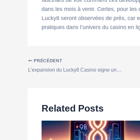
fascinant de voir comment ces dévelo
dans les mois à venir. Certes, pour les
Lucky8 seront observées de près, car ell
pratiques dans l’univers du casino en li
PRÉCÉDENT
L’expansion du Lucky8 Casino signe une nouvelle ère pour le jeu en ligne
Related Posts