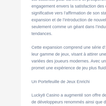
engagement envers la satisfaction des c
significative vers l’affirmation de son 
expansion et de l’introduction de nouve
seulement comme un géant dans l’indu
tendances.
Cette expansion comprend une série d’
leur gamme de jeux, visant à attirer un
variées des joueurs modernes. Avec une 
promet une expérience de jeu plus fluid
Un Portefeuille de Jeux Enrichi
Lucky8 Casino a augmenté son offre de 
de développeurs renommés ainsi que de