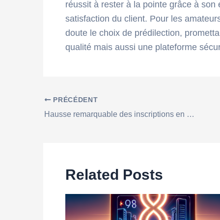
réussit à rester à la pointe grâce à son
satisfaction du client. Pour les amateu
doute le choix de prédilection, promet
qualité mais aussi une plateforme sécur
PRÉCÉDENT
Hausse remarquable des inscriptions en ligne : Lucky8 Casino mène la danse
Related Posts