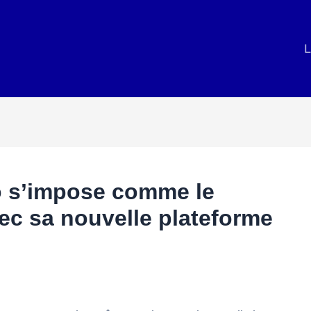
L
o s’impose comme le
ec sa nouvelle plateforme