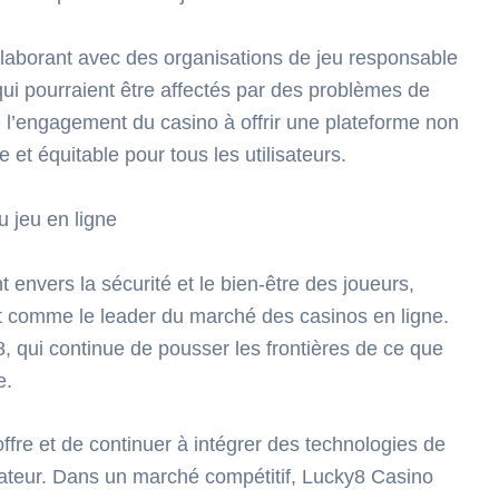
aborant avec des organisations de jeu responsable
 qui pourraient être affectés par des problèmes de
 l’engagement du casino à offrir une plateforme non
 et équitable pour tous les utilisateurs.
u jeu en ligne
envers la sécurité et le bien-être des joueurs,
t comme le leader du marché des casinos en ligne.
, qui continue de pousser les frontières de ce que
e.
offre et de continuer à intégrer des technologies de
isateur. Dans un marché compétitif, Lucky8 Casino