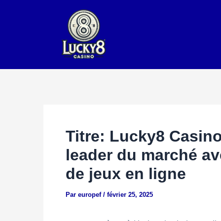
Aller
au
contenu
Titre: Lucky8 Casin
leader du marché av
de jeux en ligne
Par
europef
/
février 25, 2025