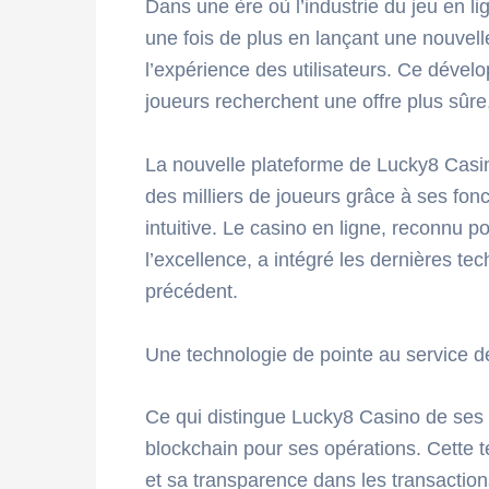
Dans une ère où l’industrie du jeu en l
une fois de plus en lançant une nouvell
l’expérience des utilisateurs. Ce dével
joueurs recherchent une offre plus sûre
La nouvelle plateforme de Lucky8 Casino
des milliers de joueurs grâce à ses fonc
intuitive. Le casino en ligne, reconnu 
l’excellence, a intégré les dernières tec
précédent.
Une technologie de pointe au service de
Ce qui distingue Lucky8 Casino de ses c
blockchain pour ses opérations. Cette 
et sa transparence dans les transactions,