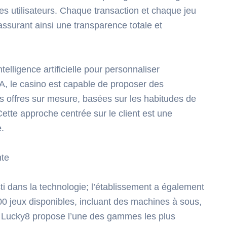
es utilisateurs. Chaque transaction et chaque jeu
 assurant ainsi une transparence totale et
telligence artificielle pour personnaliser
’IA, le casino est capable de proposer des
 offres sur mesure, basées sur les habitudes de
 Cette approche centrée sur le client est une
e.
nte
i dans la technologie; l’établissement a également
800 jeux disponibles, incluant des machines à sous,
t, Lucky8 propose l’une des gammes les plus