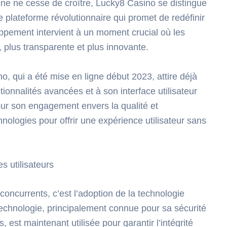
igne ne cesse de croître, Lucky8 Casino se distingue
e plateforme révolutionnaire qui promet de redéfinir
oppement intervient à un moment crucial où les
, plus transparente et plus innovante.
, qui a été mise en ligne début 2023, attire déjà
tionnalités avancées et à son interface utilisateur
pour son engagement envers la qualité et
hnologies pour offrir une expérience utilisateur sans
s utilisateurs
oncurrents, c’est l’adoption de la technologie
technologie, principalement connue pour sa sécurité
 est maintenant utilisée pour garantir l’intégrité