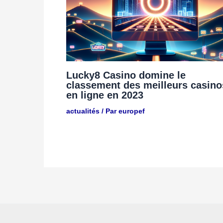
Lucky8 Casino domine le
classement des meilleurs casino
en ligne en 2023
actualités
/ Par
europef