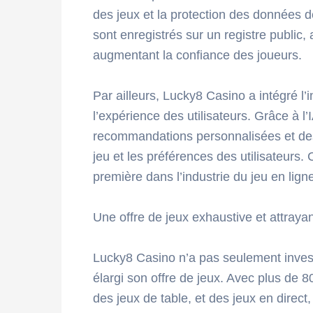
des jeux et la protection des données d
sont enregistrés sur un registre public,
augmentant la confiance des joueurs.
Par ailleurs, Lucky8 Casino a intégré l’in
l’expérience des utilisateurs. Grâce à l
recommandations personnalisées et des
jeu et les préférences des utilisateurs.
première dans l’industrie du jeu en lign
Une offre de jeux exhaustive et attraya
Lucky8 Casino n’a pas seulement invest
élargi son offre de jeux. Avec plus de 
des jeux de table, et des jeux en direc