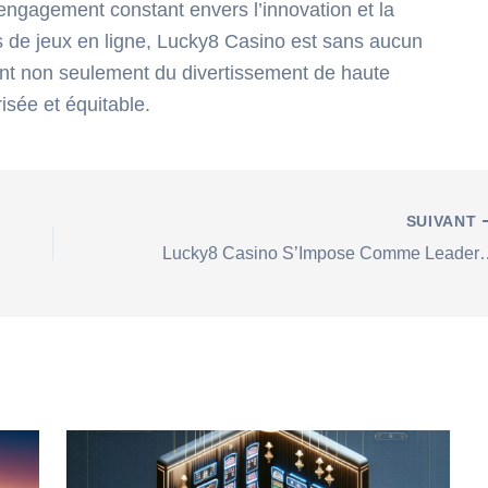
 engagement constant envers l’innovation et la
rs de jeux en ligne, Lucky8 Casino est sans aucun
tant non seulement du divertissement de haute
isée et équitable.
SUIVANT
Lucky8 Casino S’Impose Comme Leader du Marché Av