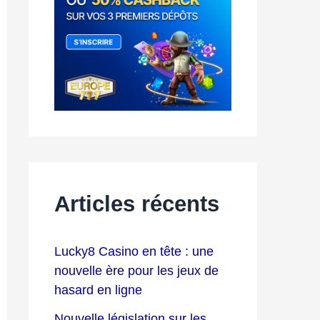
:
Articles récents
Lucky8 Casino en tête : une
nouvelle ère pour les jeux de
hasard en ligne
Nouvelle législation sur les