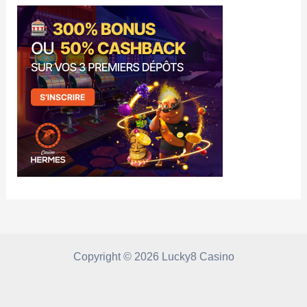
Copyright © 2026 Lucky8 Casino