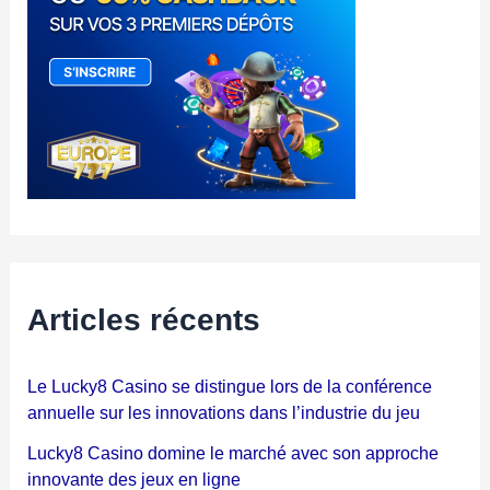
:
Articles récents
Le Lucky8 Casino se distingue lors de la conférence
annuelle sur les innovations dans l’industrie du jeu
Lucky8 Casino domine le marché avec son approche
innovante des jeux en ligne