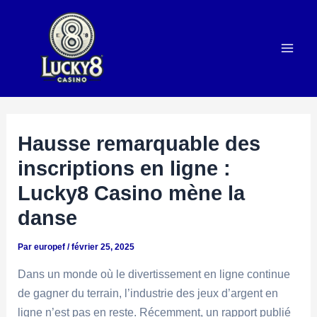
Aller
au
contenu
Mai
Men
Hausse remarquable des
inscriptions en ligne :
Lucky8 Casino mène la
danse
Par
europef
/
février 25, 2025
Dans un monde où le divertissement en ligne continue
de gagner du terrain, l’industrie des jeux d’argent en
ligne n’est pas en reste. Récemment, un rapport publié