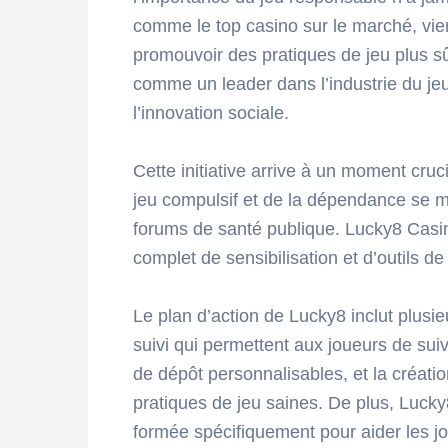
comme le top casino sur le marché, vient
promouvoir des pratiques de jeu plus s
comme un leader dans l’industrie du j
l’innovation sociale.
Cette initiative arrive à un moment cruc
jeu compulsif et de la dépendance se m
forums de santé publique. Lucky8 Casi
complet de sensibilisation et d’outils d
Le plan d’action de Lucky8 inclut plusieu
suivi qui permettent aux joueurs de suivr
de dépôt personnalisables, et la créa
pratiques de jeu saines. De plus, Lucky
formée spécifiquement pour aider les 