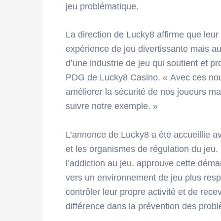
jeu problématique.
La direction de Lucky8 affirme que leur 
expérience de jeu divertissante mais a
d’une industrie de jeu qui soutient et pr
PDG de Lucky8 Casino. « Avec ces nou
améliorer la sécurité de nos joueurs m
suivre notre exemple. »
L’annonce de Lucky8 a été accueillie a
et les organismes de régulation du jeu
l’addiction au jeu, approuve cette démarc
vers un environnement de jeu plus resp
contrôler leur propre activité et de rece
différence dans la prévention des probl