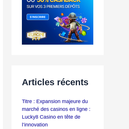
:
Articles récents
Titre : Expansion majeure du
marché des casinos en ligne :
Lucky8 Casino en tête de
l’innovation