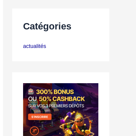
Catégories
actualités