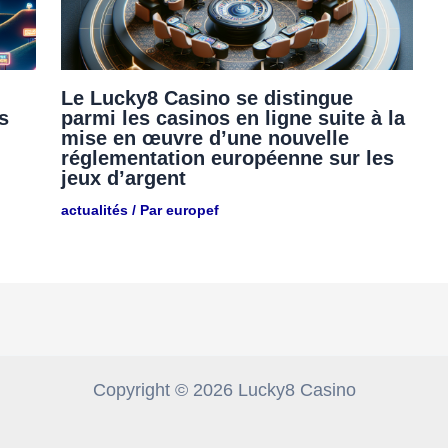
Le Lucky8 Casino se distingue
s
parmi les casinos en ligne suite à la
mise en œuvre d’une nouvelle
réglementation européenne sur les
jeux d’argent
actualités
/ Par
europef
Copyright © 2026 Lucky8 Casino