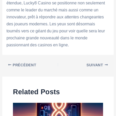
étendue, Lucky8 Casino se positionne non seulement
comme le leader du marché mais aussi comme un
innovateur, prêt à répondre aux attentes changeantes
des joueurs modernes. Les yeux sont désormais
tournés vers ce géant du jeu pour voir quelle sera leur
prochaine grande nouveauté dans le monde
passionnant des casinos en ligne.
PRÉCÉDENT
SUIVANT
Related Posts