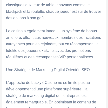
classiques aux jeux de table innovants comme le
blackjack et la roulette, chaque joueur est sûr de trouver
des options à son goût.
Le casino a également introduit un système de bonus
amélioré, offrant aux nouveaux membres des incitations
attrayantes pour les rejoindre, tout en récompensant la
fidélité des joueurs existants avec des promotions
régulières et des récompenses VIP personnalisées.
Une Stratégie de Marketing Digital Orientée SEO
L’approche de Lucky8 Casino ne se limite pas au
développement d’une plateforme supérieure ; la
stratégie de marketing digital de l’entreprise est
également remarquable. En optimisant le contenu de