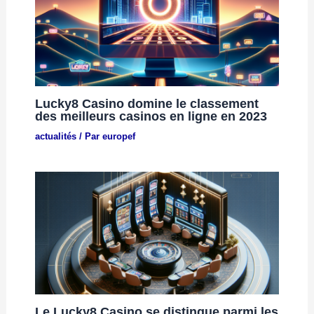
Lucky8 Casino domine le classement
des meilleurs casinos en ligne en 2023
actualités
/ Par
europef
Le Lucky8 Casino se distingue parmi les