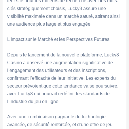
leur site pour les moteurs de recherche avec des mots-
clés stratégiquement choisis, Lucky8 assure une
visibilité maximale dans un marché saturé, attirant ainsi
une audience plus large et plus engagée.
L’Impact sur le Marché et les Perspectives Futures
Depuis le lancement de la nouvelle plateforme, Lucky8
Casino a observé une augmentation significative de
l’engagement des utilisateurs et des inscriptions,
confirmant l’efficacité de leur initiative. Les experts du
secteur prévoient que cette tendance va se poursuivre,
avec Lucky8 qui pourrait redéfinir les standards de
l’industrie du jeu en ligne.
Avec une combinaison gagnante de technologie
avancée, de sécurité renforcée, et d’une offre de jeu