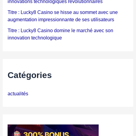
innovations technologiques révolutionnaires
Titre : Lucky8 Casino se hisse au sommet avec une
augmentation impressionnante de ses utilisateurs
Titre : Lucky8 Casino domine le marché avec son
innovation technologique
Catégories
actualités