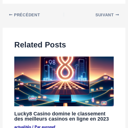
PRÉCÉDENT
SUIVANT
Related Posts
Lucky8 Casino domine le classement
des meilleurs casinos en ligne en 2023
actualités
/ Par
europef