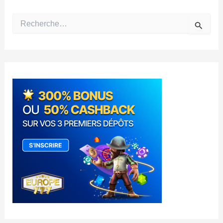
R
e
c
h
e
r
c
h
e
r
: