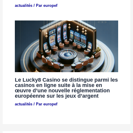
actualités
/ Par
europef
Le Lucky8 Casino se distingue parmi les
casinos en ligne suite à la mise en
œuvre d’une nouvelle réglementation
européenne sur les jeux d’argent
actualités
/ Par
europef