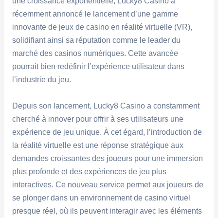
une croissance exponentielle, Lucky8 Casino a
récemment annoncé le lancement d’une gamme
innovante de jeux de casino en réalité virtuelle (VR),
solidifiant ainsi sa réputation comme le leader du
marché des casinos numériques. Cette avancée
pourrait bien redéfinir l’expérience utilisateur dans
l’industrie du jeu.
Depuis son lancement, Lucky8 Casino a constamment
cherché à innover pour offrir à ses utilisateurs une
expérience de jeu unique. À cet égard, l’introduction de
la réalité virtuelle est une réponse stratégique aux
demandes croissantes des joueurs pour une immersion
plus profonde et des expériences de jeu plus
interactives. Ce nouveau service permet aux joueurs de
se plonger dans un environnement de casino virtuel
presque réel, où ils peuvent interagir avec les éléments