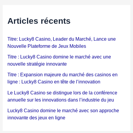
Articles récents
Titre: Lucky8 Casino, Leader du Marché, Lance une
Nouvelle Plateforme de Jeux Mobiles
Titre : Lucky8 Casino domine le marché avec une
nouvelle stratégie innovante
Titre : Expansion majeure du marché des casinos en
ligne : Lucky8 Casino en tête de l’innovation
Le Lucky8 Casino se distingue lors de la conférence
annuelle sur les innovations dans l’industrie du jeu
Lucky8 Casino domine le marché avec son approche
innovante des jeux en ligne