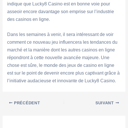
indique que Lucky8 Casino est en bonne voie pour
asseoir encore davantage son emprise sur l’industrie
des casinos en ligne.
Dans les semaines à venir, il sera intéressant de voir
comment ce nouveau jeu influencera les tendances du
marché et la manière dont les autres casinos en ligne
répondront à cette nouvelle avancée majeure. Une
chose est sûre, le monde des jeux de casino en ligne
est sur le point de devenir encore plus captivant grâce à
l’initiative audacieuse et innovante de Lucky8 Casino.
PRÉCÉDENT
SUIVANT