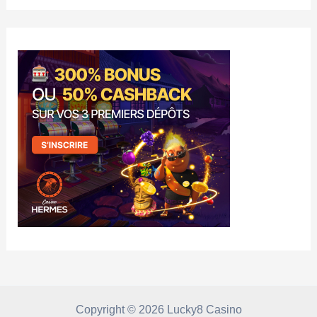
Copyright © 2026 Lucky8 Casino