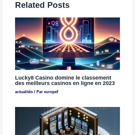
Related Posts
Lucky8 Casino domine le classement
des meilleurs casinos en ligne en 2023
actualités
/ Par
europef