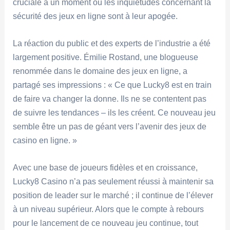
cruciale à un moment où les inquiétudes concernant la
sécurité des jeux en ligne sont à leur apogée.
La réaction du public et des experts de l’industrie a été
largement positive. Émilie Rostand, une blogueuse
renommée dans le domaine des jeux en ligne, a
partagé ses impressions : « Ce que Lucky8 est en train
de faire va changer la donne. Ils ne se contentent pas
de suivre les tendances – ils les créent. Ce nouveau jeu
semble être un pas de géant vers l’avenir des jeux de
casino en ligne. »
Avec une base de joueurs fidèles et en croissance,
Lucky8 Casino n’a pas seulement réussi à maintenir sa
position de leader sur le marché ; il continue de l’élever
à un niveau supérieur. Alors que le compte à rebours
pour le lancement de ce nouveau jeu continue, tout