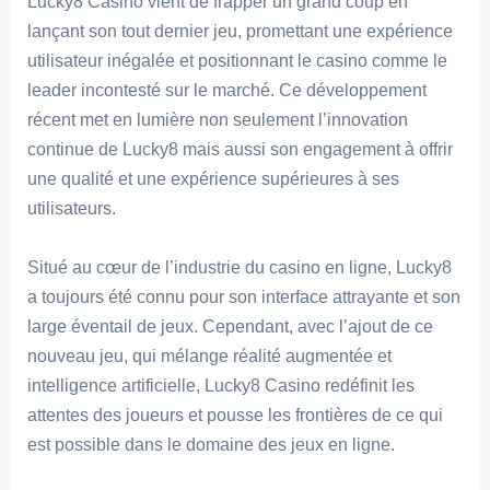
Lucky8 Casino vient de frapper un grand coup en
lançant son tout dernier jeu, promettant une expérience
utilisateur inégalée et positionnant le casino comme le
leader incontesté sur le marché. Ce développement
récent met en lumière non seulement l’innovation
continue de Lucky8 mais aussi son engagement à offrir
une qualité et une expérience supérieures à ses
utilisateurs.
Situé au cœur de l’industrie du casino en ligne, Lucky8
a toujours été connu pour son interface attrayante et son
large éventail de jeux. Cependant, avec l’ajout de ce
nouveau jeu, qui mélange réalité augmentée et
intelligence artificielle, Lucky8 Casino redéfinit les
attentes des joueurs et pousse les frontières de ce qui
est possible dans le domaine des jeux en ligne.