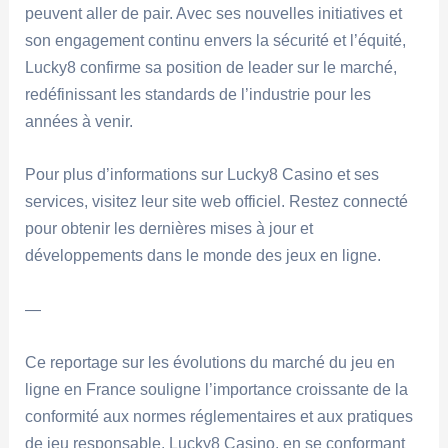
peuvent aller de pair. Avec ses nouvelles initiatives et
son engagement continu envers la sécurité et l’équité,
Lucky8 confirme sa position de leader sur le marché,
redéfinissant les standards de l’industrie pour les
années à venir.
Pour plus d’informations sur Lucky8 Casino et ses
services, visitez leur site web officiel. Restez connecté
pour obtenir les dernières mises à jour et
développements dans le monde des jeux en ligne.
—
Ce reportage sur les évolutions du marché du jeu en
ligne en France souligne l’importance croissante de la
conformité aux normes réglementaires et aux pratiques
de jeu responsable. Lucky8 Casino, en se conformant