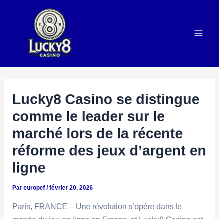
Aller
au
contenu
Mai
Men
Lucky8 Casino se distingue
comme le leader sur le
marché lors de la récente
réforme des jeux d’argent en
ligne
Par
europef
/
février 20, 2026
Paris, FRANCE – Une révolution s’opère dans le