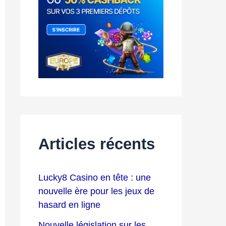
:
Articles récents
Lucky8 Casino en tête : une
nouvelle ère pour les jeux de
hasard en ligne
Nouvelle législation sur les