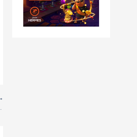
n Tournant pour l’Industrie du Jeu