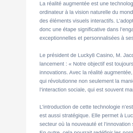
La réalité augmentée est une technolo
ordinateur à la vision naturelle du monde
des éléments visuels interactifs. L’ad
donc une étape significative dans l’eng
exceptionnelles et personnalisées à ses
Le président de Lucky8 Casino, M. Jac
lancement : « Notre objectif est toujour
innovations. Avec la réalité augmentée,
qui révolutionne non seulement la maniè
l’interaction sociale, qui est souvent m
L’introduction de cette technologie n’e
est aussi stratégique. Elle permet à 
secteur où la nouveauté et l’innovation so
En outre, cela pourrait redéfinir les no