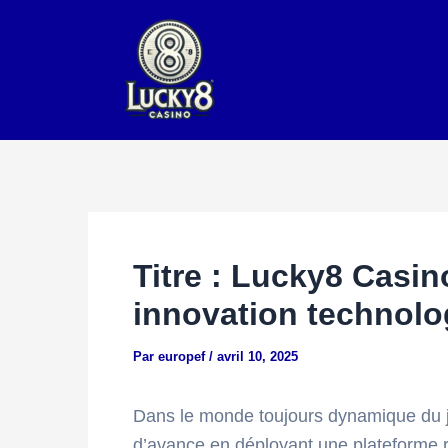
Aller
au
contenu
Titre : Lucky8 Casin
innovation technolo
Par
europef
/
avril 10, 2025
Dans le monde toujours dynamique du j
d’avance en déployant une plateforme r