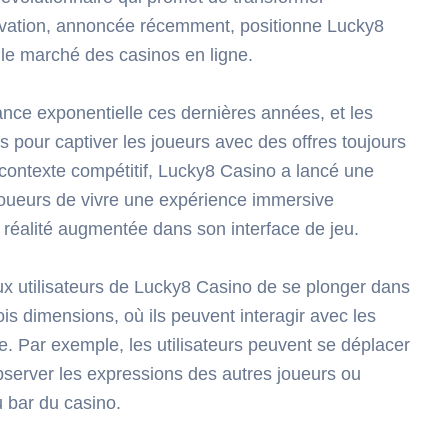
nnovation, annoncée récemment, positionne Lucky8
le marché des casinos en ligne.
nce exponentielle ces dernières années, et les
ts pour captiver les joueurs avec des offres toujours
 contexte compétitif, Lucky8 Casino a lancé une
 joueurs de vivre une expérience immersive
a réalité augmentée dans son interface de jeu.
x utilisateurs de Lucky8 Casino de se plonger dans
is dimensions, où ils peuvent interagir avec les
e. Par exemple, les utilisateurs peuvent se déplacer
observer les expressions des autres joueurs ou
 bar du casino.