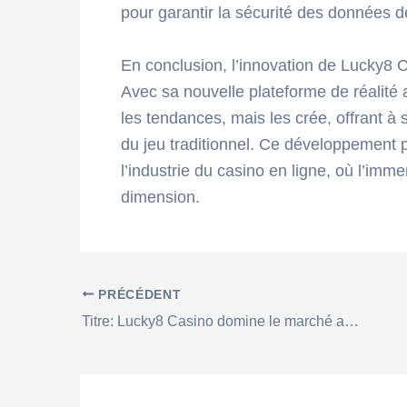
pour garantir la sécurité des données de
En conclusion, l’innovation de Lucky8 Ca
Avec sa nouvelle plateforme de réalité
les tendances, mais les crée, offrant à 
du jeu traditionnel. Ce développement p
l’industrie du casino en ligne, où l’imme
dimension.
PRÉCÉDENT
Titre: Lucky8 Casino domine le marché avec son nouveau jeu révolutionnaire