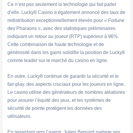
Ce n’est pas seulement la technologie qui fait parler
d’elle. Lucky8 Casino a également annoncé des taux de
redistribution exceptionnellement élevés pour « Fortune
des Pharaons », avec des statistiques préliminaires
indiquant un retour au joueur (RTP) supérieur à 96%.
Cette combinaison de haute technologie et de
générosité dans les gains solidifie la position de Lucky8
comme leader sur le marché du casino en ligne.
En outre, Lucky8 continue de garantir la sécurité et le
fair-play, des aspects cruciaux pour les joueurs en ligne.
Le casino utilise des générateurs de nombres aléatoires
pour assurer l’équité des jeux, et les systèmes de
sécurité de pointe protègent les données des
utilisateurs.
En regardant vers l’avenir, Julien Bernard partage ses