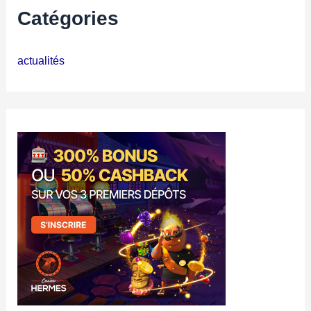
Catégories
actualités