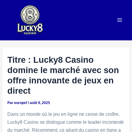
Aller
au
contenu
Mai
Men
Titre : Lucky8 Casino
domine le marché avec son
offre innovante de jeux en
direct
Par
europef
/
août 9, 2025
Dans un monde où le jeu en ligne ne cesse de croître,
Lucky8 Casino se distingue comme le leader incontesté
du marché. Récemment, ce géant du casino en ligne a