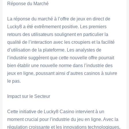
Réponse du Marché
La réponse du marché à l’offre de jeux en direct de
Lucky8 a été extrêmement positive. Les premiers
retours des utilisateurs soulignent en particulier la
qualité de l’interaction avec les croupiers et la facilité
d’utilisation de la plateforme. Les analystes de
l’industrie suggèrent que cette nouvelle offre pourrait
bien établir une nouvelle norme dans l’industrie des
jeux en ligne, poussant ainsi d’autres casinos à suivre
le pas.
Impact sur le Secteur
Cette initiative de Lucky8 Casino intervient à un
moment crucial pour l’industrie du jeu en ligne. Avec la
régulation croissante et les innovations technologiques,