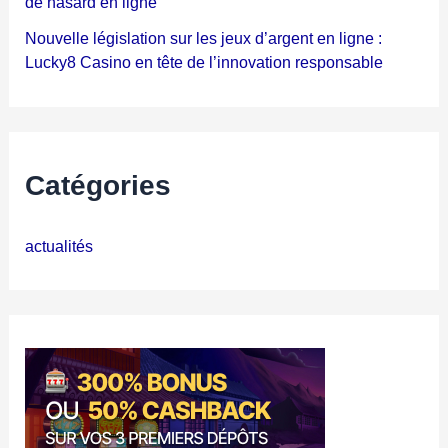
de hasard en ligne
Nouvelle législation sur les jeux d’argent en ligne :
Lucky8 Casino en tête de l’innovation responsable
Catégories
actualités