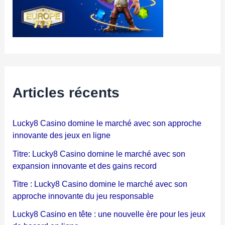
Articles récents
Lucky8 Casino domine le marché avec son approche
innovante des jeux en ligne
Titre: Lucky8 Casino domine le marché avec son
expansion innovante et des gains record
Titre : Lucky8 Casino domine le marché avec son
approche innovante du jeu responsable
Lucky8 Casino en tête : une nouvelle ère pour les jeux