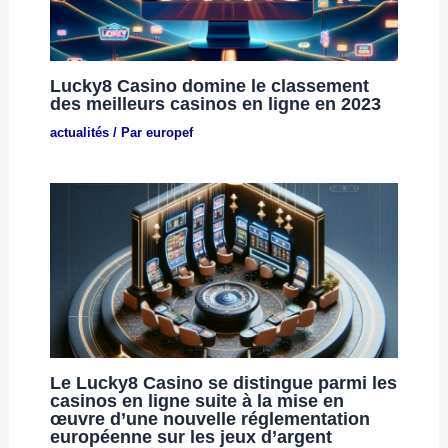
Lucky8 Casino domine le classement
des meilleurs casinos en ligne en 2023
actualités
/ Par
europef
Le Lucky8 Casino se distingue parmi les
casinos en ligne suite à la mise en
œuvre d’une nouvelle réglementation
européenne sur les jeux d’argent