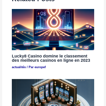
Lucky8 Casino domine le classement
des meilleurs casinos en ligne en 2023
actualités
/ Par
europef