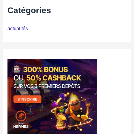
Catégories
actualités