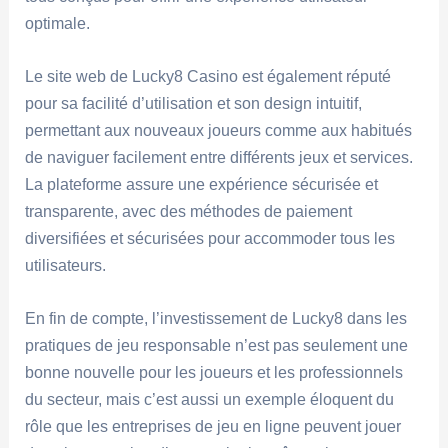
optimale.
Le site web de Lucky8 Casino est également réputé
pour sa facilité d’utilisation et son design intuitif,
permettant aux nouveaux joueurs comme aux habitués
de naviguer facilement entre différents jeux et services.
La plateforme assure une expérience sécurisée et
transparente, avec des méthodes de paiement
diversifiées et sécurisées pour accommoder tous les
utilisateurs.
En fin de compte, l’investissement de Lucky8 dans les
pratiques de jeu responsable n’est pas seulement une
bonne nouvelle pour les joueurs et les professionnels
du secteur, mais c’est aussi un exemple éloquent du
rôle que les entreprises de jeu en ligne peuvent jouer