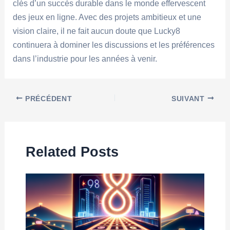
clés d’un succès durable dans le monde effervescent
des jeux en ligne. Avec des projets ambitieux et une
vision claire, il ne fait aucun doute que Lucky8
continuera à dominer les discussions et les préférences
dans l’industrie pour les années à venir.
PRÉCÉDENT
SUIVANT
Related Posts