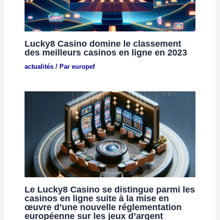
Lucky8 Casino domine le classement
des meilleurs casinos en ligne en 2023
actualités
/ Par
europef
Le Lucky8 Casino se distingue parmi les
casinos en ligne suite à la mise en
œuvre d’une nouvelle réglementation
européenne sur les jeux d’argent