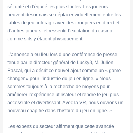
sécurité et d’équité les plus strictes. Les joueurs
peuvent désormais se déplacer virtuellement entre les
tables de jeu, interagir avec des croupiers en direct et
d’autres joueurs, et ressentir l’excitation du casino
comme s’ils y étaient physiquement.
L’annonce a eu lieu lors d’une conférence de presse
tenue par le directeur général de Lucky8, M. Julien
Pascal, qui a décrit ce nouvel ajout comme un « game-
changer » pour l’industrie du jeu en ligne. « Nous
sommes toujours à la recherche de moyens pour
améliorer l’expérience utilisateur et rendre le jeu plus
accessible et divertissant. Avec la VR, nous ouvrons un
nouveau chapitre dans l’histoire du jeu en ligne. »
Les experts du secteur affirment que cette avancée