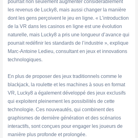
pourrait non seulement augmenter considérablement
les revenus de Lucky8, mais aussi changer la manière
dont les gens perçoivent le jeu en ligne. « L’introduction
de la VR dans les casinos en ligne est une évolution
naturelle, mais Lucky8 a pris une longueur d’avance qui
pourrait redéfinir les standards de l’industrie », explique
Marc-Antoine Ledieu, consultant en jeux et innovations
technologiques.
En plus de proposer des jeux traditionnels comme le
blackjack, la roulette et les machines à sous en format
VR, Lucky8 a également développé des jeux exclusifs
qui exploitent pleinement les possibilités de cette
technologie. Ces nouveautés, qui combinent des
graphismes de dernière génération et des scénarios
interactifs, sont conçues pour engager les joueurs de
manière plus profonde et prolongée.