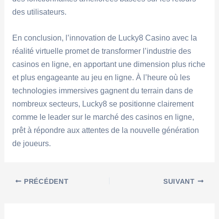
des utilisateurs.
En conclusion, l’innovation de Lucky8 Casino avec la
réalité virtuelle promet de transformer l’industrie des
casinos en ligne, en apportant une dimension plus riche
et plus engageante au jeu en ligne. À l’heure où les
technologies immersives gagnent du terrain dans de
nombreux secteurs, Lucky8 se positionne clairement
comme le leader sur le marché des casinos en ligne,
prêt à répondre aux attentes de la nouvelle génération
de joueurs.
PRÉCÉDENT
SUIVANT