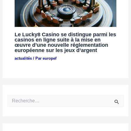
Le Lucky8 Casino se distingue parmi les
casinos en ligne suite à la mise en
œuvre d’une nouvelle réglementation
européenne sur les jeux d’argent
actualités
/ Par
europef
R
e
c
h
e
r