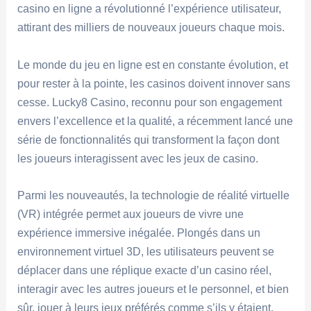
casino en ligne a révolutionné l’expérience utilisateur,
attirant des milliers de nouveaux joueurs chaque mois.
Le monde du jeu en ligne est en constante évolution, et
pour rester à la pointe, les casinos doivent innover sans
cesse. Lucky8 Casino, reconnu pour son engagement
envers l’excellence et la qualité, a récemment lancé une
série de fonctionnalités qui transforment la façon dont
les joueurs interagissent avec les jeux de casino.
Parmi les nouveautés, la technologie de réalité virtuelle
(VR) intégrée permet aux joueurs de vivre une
expérience immersive inégalée. Plongés dans un
environnement virtuel 3D, les utilisateurs peuvent se
déplacer dans une réplique exacte d’un casino réel,
interagir avec les autres joueurs et le personnel, et bien
sûr, jouer à leurs jeux préférés comme s’ils y étaient.