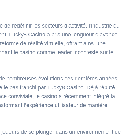
e redéfinir les secteurs d’activité, l’industrie du
nt, Lucky8 Casino a pris une longueur d’avance
forme de réalité virtuelle, offrant ainsi une
nnant le casino comme leader incontesté sur le
 de nombreuses évolutions ces dernières années,
ue le pas franchi par Lucky8 Casino. Déjà réputé
face conviviale, le casino a récemment intégré la
ansformant l’expérience utilisateur de manière
x joueurs de se plonger dans un environnement de