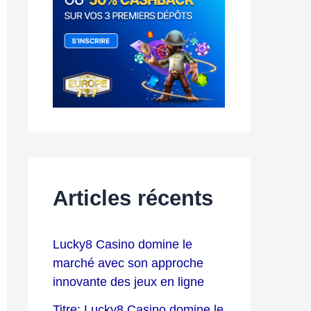
:
Articles récents
Lucky8 Casino domine le
marché avec son approche
innovante des jeux en ligne
Titre: Lucky8 Casino domine le