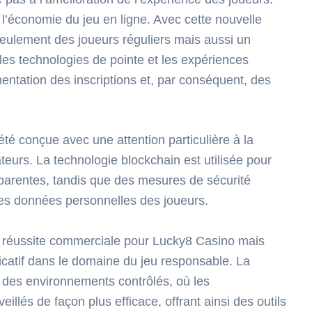
r l’économie du jeu en ligne. Avec cette nouvelle
seulement des joueurs réguliers mais aussi un
es technologies de pointe et les expériences
entation des inscriptions et, par conséquent, des
té conçue avec une attention particulière à la
sateurs. La technologie blockchain est utilisée pour
sparentes, tandis que des mesures de sécurité
les données personnelles des joueurs.
ne réussite commerciale pour Lucky8 Casino mais
icatif dans le domaine du jeu responsable. La
er des environnements contrôlés, où les
llés de façon plus efficace, offrant ainsi des outils