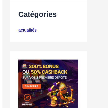
Catégories
actualités