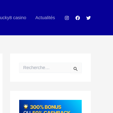
ucky8 casino
Actualités
R
e
c
h
e
r
c
h
e
r