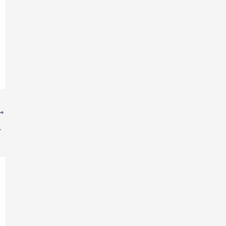
sion Innovante