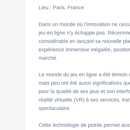
Lieu : Paris, France
Dans un monde où l’innovation ne cesse d
jeu en ligne n’y échappe pas. Récemme
considérable en lançant sa nouvelle plate
expérience immersive inégalée, positio
marché.
Le monde du jeu en ligne a été témoin
mais peu ont été aussi significatives q
pour la qualité de ses jeux et son inter
réalité virtuelle (VR) à ses services, tr
spectaculaire.
Cette technologie de pointe permet au