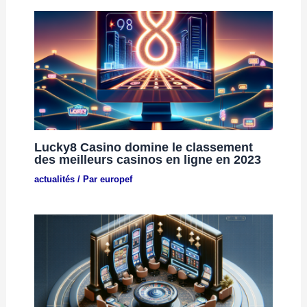
Lucky8 Casino domine le classement
des meilleurs casinos en ligne en 2023
actualités
/ Par
europef