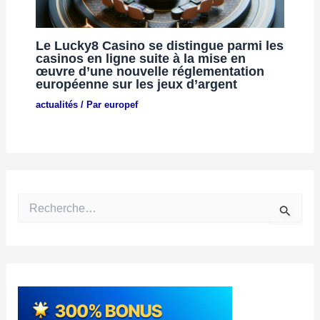
Le Lucky8 Casino se distingue parmi les
casinos en ligne suite à la mise en
œuvre d’une nouvelle réglementation
européenne sur les jeux d’argent
actualités
/ Par
europef
R
e
c
h
e
r
c
h
e