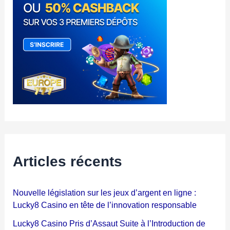
r
:
Articles récents
Nouvelle législation sur les jeux d’argent en ligne :
Lucky8 Casino en tête de l’innovation responsable
Lucky8 Casino Pris d’Assaut Suite à l’Introduction de