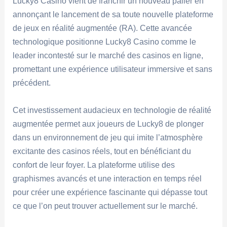
Lucky8 Casino vient de franchir un nouveau palier en
annonçant le lancement de sa toute nouvelle plateforme
de jeux en réalité augmentée (RA). Cette avancée
technologique positionne Lucky8 Casino comme le
leader incontesté sur le marché des casinos en ligne,
promettant une expérience utilisateur immersive et sans
précédent.
Cet investissement audacieux en technologie de réalité
augmentée permet aux joueurs de Lucky8 de plonger
dans un environnement de jeu qui imite l’atmosphère
excitante des casinos réels, tout en bénéficiant du
confort de leur foyer. La plateforme utilise des
graphismes avancés et une interaction en temps réel
pour créer une expérience fascinante qui dépasse tout
ce que l’on peut trouver actuellement sur le marché.