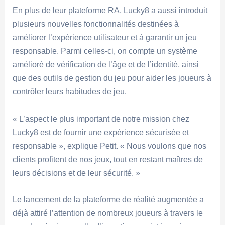
En plus de leur plateforme RA, Lucky8 a aussi introduit
plusieurs nouvelles fonctionnalités destinées à
améliorer l’expérience utilisateur et à garantir un jeu
responsable. Parmi celles-ci, on compte un système
amélioré de vérification de l’âge et de l’identité, ainsi
que des outils de gestion du jeu pour aider les joueurs à
contrôler leurs habitudes de jeu.
« L’aspect le plus important de notre mission chez
Lucky8 est de fournir une expérience sécurisée et
responsable », explique Petit. « Nous voulons que nos
clients profitent de nos jeux, tout en restant maîtres de
leurs décisions et de leur sécurité. »
Le lancement de la plateforme de réalité augmentée a
déjà attiré l’attention de nombreux joueurs à travers le