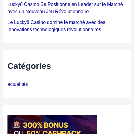
Lucky8 Casino Se Positionne en Leader sur le Marché
avec un Nouveau Jeu Révolutionnaire
Le Lucky8 Casino domine le marché avec des
innovations technologiques révolutionnaires
Catégories
actualités