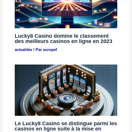
Lucky8 Casino domine le classement
des meilleurs casinos en ligne en 2023
actualités
/ Par
europef
Le Lucky8 Casino se distingue parmi les
casinos en ligne suite à la mise en