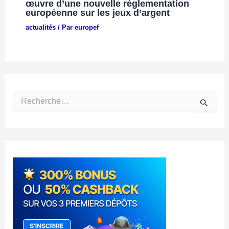
œuvre d’une nouvelle réglementation
européenne sur les jeux d’argent
actualités
/ Par
europef
R
e
c
h
e
r
c
h
e
r
: