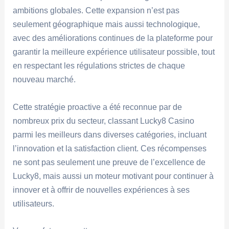
ambitions globales. Cette expansion n’est pas
seulement géographique mais aussi technologique,
avec des améliorations continues de la plateforme pour
garantir la meilleure expérience utilisateur possible, tout
en respectant les régulations strictes de chaque
nouveau marché.
Cette stratégie proactive a été reconnue par de
nombreux prix du secteur, classant Lucky8 Casino
parmi les meilleurs dans diverses catégories, incluant
l’innovation et la satisfaction client. Ces récompenses
ne sont pas seulement une preuve de l’excellence de
Lucky8, mais aussi un moteur motivant pour continuer à
innover et à offrir de nouvelles expériences à ses
utilisateurs.