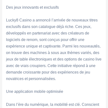
Des jeux innovants et exclusifs
Lucky8 Casino a annoncé l’arrivée de nouveaux titres
exclusifs dans son catalogue déjà riche. Ces jeux,
développés en partenariat avec des créateurs de
logiciels de renom, sont conçus pour offrir une
expérience unique et captivante. Parmi les nouveautés,
on trouve des machines à sous aux thèmes variés, des
jeux de table électroniques et des options de casino live
avec de vrais croupiers. Cette initiative répond à une
demande croissante pour des expériences de jeu
novatrices et personnalisées.
Une application mobile optimisée
Dans l’ère du numérique, la mobilité est clé. Conscient