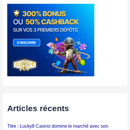
c
h
e
r
:
Articles récents
Titre : Lucky8 Casino domine le marché avec son