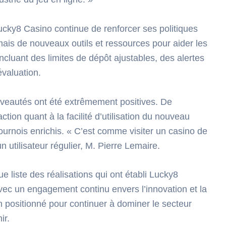
cky8 Casino continue de renforcer ses politiques
mais de nouveaux outils et ressources pour aider les
 incluant des limites de dépôt ajustables, des alertes
évaluation.
ouveautés ont été extrêmement positives. De
tion quant à la facilité d’utilisation du nouveau
 tournois enrichis. « C’est comme visiter un casino de
n utilisateur régulier, M. Pierre Lemaire.
e liste des réalisations qui ont établi Lucky8
c un engagement continu envers l’innovation et la
en positionné pour continuer à dominer le secteur
ir.