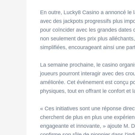
En outre, Lucky8 Casino a annoncé le l
avec des jackpots progressifs plus im
pour coïncider avec les grandes dates du
non seulement des prix plus alléchants,
simplifiées, encourageant ainsi une part
La semaine prochaine, le casino organi
joueurs pourront interagir avec des cro
améliorée. Cet événement est conçu pou
physiques, tout en offrant le confort et 
« Ces initiatives sont une réponse direc
cherchent de plus en plus une expérience
engageante et innovante, » ajoute M. 
confirme son rôle de pionnier dans l’indu