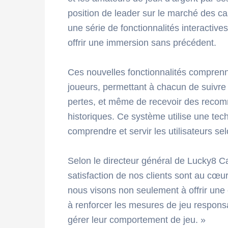
position de leader sur le marché des ca
une série de fonctionnalités interactives
offrir une immersion sans précédent.
Ces nouvelles fonctionnalités comprenn
joueurs, permettant à chacun de suivre s
pertes, et même de recevoir des recom
historiques. Ce système utilise une te
comprendre et servir les utilisateurs se
Selon le directeur général de Lucky8 C
satisfaction de nos clients sont au cœu
nous visons non seulement à offrir une
à renforcer les mesures de jeu responsa
gérer leur comportement de jeu. »