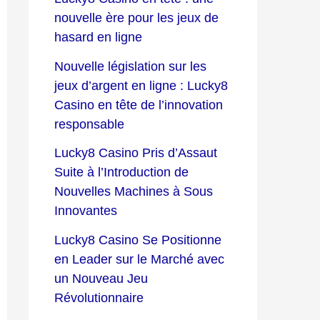
nouvelle ère pour les jeux de
hasard en ligne
Nouvelle législation sur les
jeux d’argent en ligne : Lucky8
Casino en tête de l’innovation
responsable
Lucky8 Casino Pris d’Assaut
Suite à l’Introduction de
Nouvelles Machines à Sous
Innovantes
Lucky8 Casino Se Positionne
en Leader sur le Marché avec
un Nouveau Jeu
Révolutionnaire