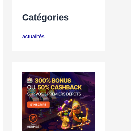
Catégories
actualités