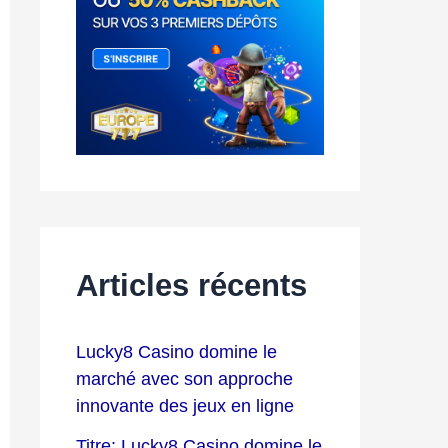
:
Articles récents
Lucky8 Casino domine le
marché avec son approche
innovante des jeux en ligne
Titre: Lucky8 Casino domine le