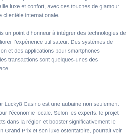
llie luxe et confort, avec des touches de glamour
clientèle internationale.
is un point d’honneur à intégrer des technologies de
liorer l’expérience utilisateur. Des systèmes de
ation et des applications pour smartphones
 les transactions sont quelques-unes des
ace.
ar Lucky8 Casino est une aubaine non seulement
ur l’économie locale. Selon les experts, le projet
ts dans la région et booster significativement le
 Grand Prix et son luxe ostentatoire, pourrait voir