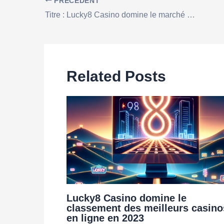
PRÉCÉDENT
Titre : Lucky8 Casino domine le marché avec sa nouvelle initiative écoresponsable
Related Posts
Lucky8 Casino domine le
classement des meilleurs casino
en ligne en 2023