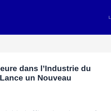
L
eure dans l’Industrie du
 Lance un Nouveau