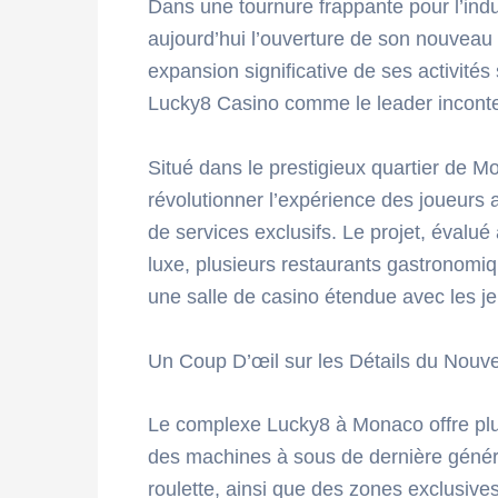
Dans une tournure frappante pour l’ind
aujourd’hui l’ouverture de son nouvea
expansion significative de ses activités
Lucky8 Casino comme le leader incont
Situé dans le prestigieux quartier de 
révolutionner l’expérience des joueurs
de services exclusifs. Le projet, évalué
luxe, plusieurs restaurants gastronomiq
une salle de casino étendue avec les jeu
Un Coup D’œil sur les Détails du Nouv
Le complexe Lucky8 à Monaco offre plu
des machines à sous de dernière généra
roulette, ainsi que des zones exclusives