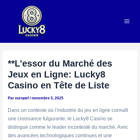
Aller
au
contenu
Mai
Men
**L’essor du Marché des
Jeux en Ligne: Lucky8
Casino en Tête de Liste
Par
europef
/
novembre 5, 2025
Dans un contexte où l’industrie du jeu en ligne connaît
une croissance fulgurante, le Lucky8 Casino se
distingue comme le leader incontesté du marché. Avec
des avancées technologiques continues et une