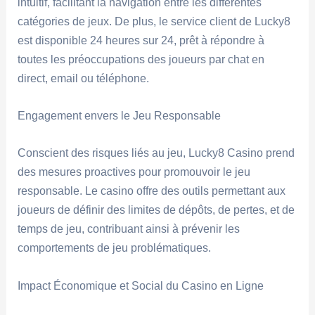
intuitif, facilitant la navigation entre les différentes
catégories de jeux. De plus, le service client de Lucky8
est disponible 24 heures sur 24, prêt à répondre à
toutes les préoccupations des joueurs par chat en
direct, email ou téléphone.
Engagement envers le Jeu Responsable
Conscient des risques liés au jeu, Lucky8 Casino prend
des mesures proactives pour promouvoir le jeu
responsable. Le casino offre des outils permettant aux
joueurs de définir des limites de dépôts, de pertes, et de
temps de jeu, contribuant ainsi à prévenir les
comportements de jeu problématiques.
Impact Économique et Social du Casino en Ligne