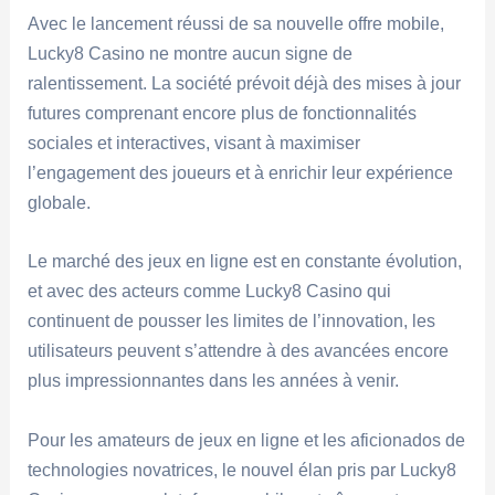
Avec le lancement réussi de sa nouvelle offre mobile,
Lucky8 Casino ne montre aucun signe de
ralentissement. La société prévoit déjà des mises à jour
futures comprenant encore plus de fonctionnalités
sociales et interactives, visant à maximiser
l’engagement des joueurs et à enrichir leur expérience
globale.
Le marché des jeux en ligne est en constante évolution,
et avec des acteurs comme Lucky8 Casino qui
continuent de pousser les limites de l’innovation, les
utilisateurs peuvent s’attendre à des avancées encore
plus impressionnantes dans les années à venir.
Pour les amateurs de jeux en ligne et les aficionados de
technologies novatrices, le nouvel élan pris par Lucky8