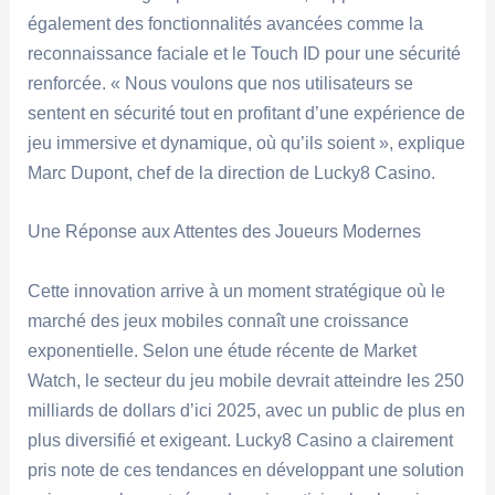
également des fonctionnalités avancées comme la
reconnaissance faciale et le Touch ID pour une sécurité
renforcée. « Nous voulons que nos utilisateurs se
sentent en sécurité tout en profitant d’une expérience de
jeu immersive et dynamique, où qu’ils soient », explique
Marc Dupont, chef de la direction de Lucky8 Casino.
Une Réponse aux Attentes des Joueurs Modernes
Cette innovation arrive à un moment stratégique où le
marché des jeux mobiles connaît une croissance
exponentielle. Selon une étude récente de Market
Watch, le secteur du jeu mobile devrait atteindre les 250
milliards de dollars d’ici 2025, avec un public de plus en
plus diversifié et exigeant. Lucky8 Casino a clairement
pris note de ces tendances en développant une solution