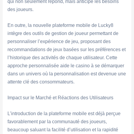
qui non seulement répond, mais anticipe les besoins
des joueurs.
En outre, la nouvelle plateforme mobile de Lucky8
intègre des outils de gestion de joueur permettant de
personnaliser l’expérience de jeu, proposant des
recommandations de jeux basées sur les préférences et
l’historique des activités de chaque utilisateur. Cette
approche personnalisée aide le casino à se démarquer
dans un univers où la personnalisation est devenue une
attente clé des consommateurs.
Impact sur le Marché et Réactions des Utilisateurs
L’introduction de la plateforme mobile est déjà perçue
favorablement par la communauté des joueurs,
beaucoup saluant la facilité d’utilisation et la rapidité