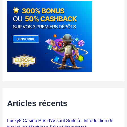
c
h
e
r
:
Articles récents
Lucky8 Casino Pris d’Assaut Suite à l’Introduction de