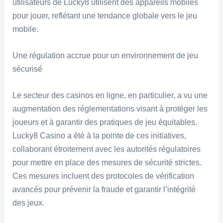
utilisateurs de Lucky8 utilisent des appareils mobiles
pour jouer, reflétant une tendance globale vers le jeu
mobile.
Une régulation accrue pour un environnement de jeu
sécurisé
Le secteur des casinos en ligne, en particulier, a vu une
augmentation des réglementations visant à protéger les
joueurs et à garantir des pratiques de jeu équitables.
Lucky8 Casino a été à la pointe de ces initiatives,
collaborant étroitement avec les autorités régulatoires
pour mettre en place des mesures de sécurité strictes.
Ces mesures incluent des protocoles de vérification
avancés pour prévenir la fraude et garantir l’intégrité
des jeux.