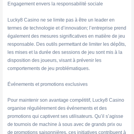
Engagement envers la responsabilité sociale
Lucky8 Casino ne se limite pas à être un leader en
termes de technologie et d’innovation; l’entreprise prend
également des mesures significatives en matière de jeu
responsable. Des outils permettant de limiter les dépôts,
les mises et la durée des sessions de jeu sont mis à la
disposition des joueurs, visant à prévenir les
comportements de jeu problématiques.
Événements et promotions exclusives
Pour maintenir son avantage compétitif, Lucky8 Casino
organise régulièrement des événements et des
promotions qui captivent ses utilisateurs. Qu’il s’agisse
de tournois de machine à sous avec de grands prix ou
de promotions saisonnières, ces initiatives contribuent à