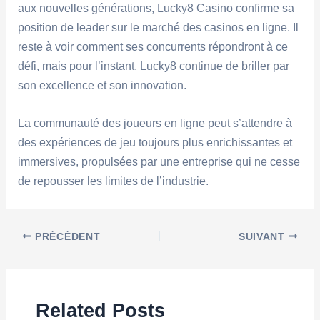
aux nouvelles générations, Lucky8 Casino confirme sa
position de leader sur le marché des casinos en ligne. Il
reste à voir comment ses concurrents répondront à ce
défi, mais pour l’instant, Lucky8 continue de briller par
son excellence et son innovation.
La communauté des joueurs en ligne peut s’attendre à
des expériences de jeu toujours plus enrichissantes et
immersives, propulsées par une entreprise qui ne cesse
de repousser les limites de l’industrie.
PRÉCÉDENT
SUIVANT
Related Posts