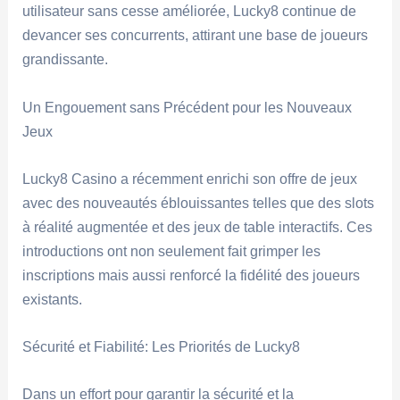
utilisateur sans cesse améliorée, Lucky8 continue de
devancer ses concurrents, attirant une base de joueurs
grandissante.
Un Engouement sans Précédent pour les Nouveaux
Jeux
Lucky8 Casino a récemment enrichi son offre de jeux
avec des nouveautés éblouissantes telles que des slots
à réalité augmentée et des jeux de table interactifs. Ces
introductions ont non seulement fait grimper les
inscriptions mais aussi renforcé la fidélité des joueurs
existants.
Sécurité et Fiabilité: Les Priorités de Lucky8
Dans un effort pour garantir la sécurité et la