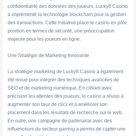
confidentialité des données des joueurs, Lucky8 Casino
a implémenté la technologie blockchain pour la gestion
des transactions. Cette initiative place le casino en pôle
position en termes de sécurité, une préoccupation
majeure pour les joueurs en ligne.
Une Stratégie de Marketing Innovante
La stratégie marketing de Lucky8 Casino a également
été revue pour intégrer des techniques avancées de
SEO et de marketing numérique. En ciblant avec
précision les attentes des joueurs, le casino a réussi à
augmenter son taux de clics et à améliorer son
placement dans les résultats de recherche sur le web.
En outre, une campagne de partenariat avec des
influenceurs du secteur gaming a permis de capter une