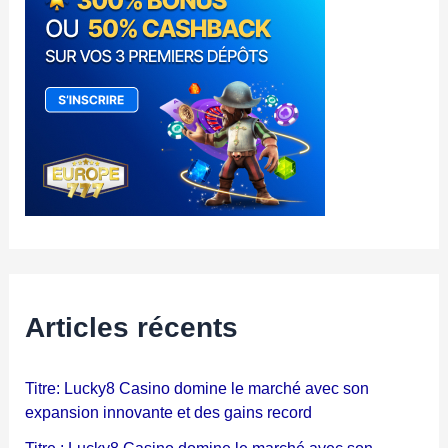
e
r
:
Articles récents
Titre: Lucky8 Casino domine le marché avec son
expansion innovante et des gains record
Titre : Lucky8 Casino domine le marché avec son