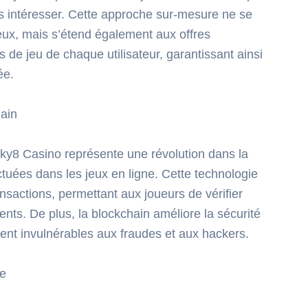
es intéresser. Cette approche sur-mesure ne se
jeux, mais s’étend également aux offres
de jeu de chaque utilisateur, garantissant ainsi
ée.
hain
ucky8 Casino représente une révolution dans la
ctuées dans les jeux en ligne. Cette technologie
ansactions, permettant aux joueurs de vérifier
ments. De plus, la blockchain améliore la sécurité
ent invulnérables aux fraudes et aux hackers.
e