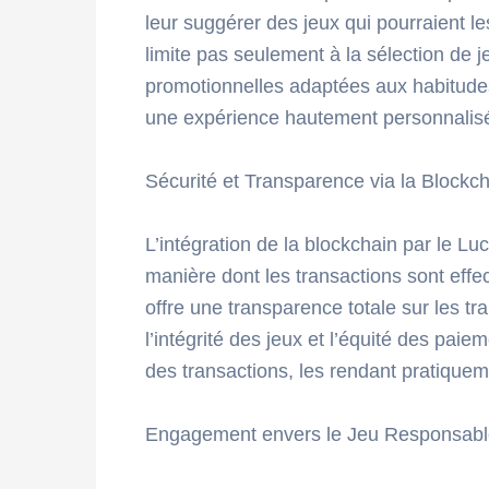
leur suggérer des jeux qui pourraient l
limite pas seulement à la sélection de 
promotionnelles adaptées aux habitudes 
une expérience hautement personnalis
Sécurité et Transparence via la Blockc
L’intégration de la blockchain par le L
manière dont les transactions sont effe
offre une transparence totale sur les tr
l’intégrité des jeux et l’équité des paie
des transactions, les rendant pratiquem
Engagement envers le Jeu Responsabl