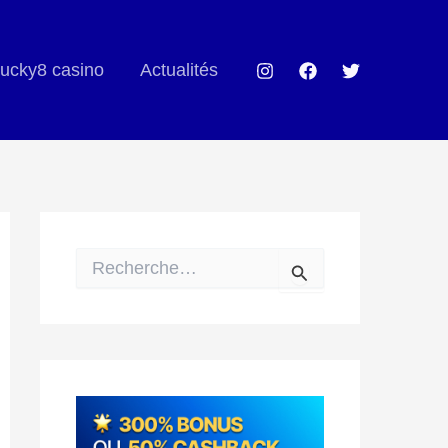
ucky8 casino
Actualités
R
e
c
h
e
r
c
h
e
r