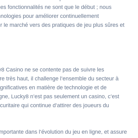
les fonctionnalités ne sont que le début ; nous
hnologies pour améliorer continuellement
er le marché vers des pratiques de jeu plus sûres et
y8 Casino ne se contente pas de suivre les
rre très haut, il challenge l’ensemble du secteur à
gnificatives en matière de technologie et de
igne, Lucky8 n’est pas seulement un casino, c’est
ritaire qui continue d’attirer des joueurs du
rtante dans l’évolution du jeu en ligne, et assure