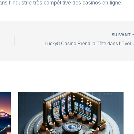
s l’industrie très compétitive des casinos en ligne.
SUIVANT
Lucky8 Casino Prend la Tête dans l’Evolution du 