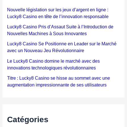
Nouvelle législation sur les jeux d’argent en ligne :
Lucky8 Casino en tête de l’innovation responsable
Lucky8 Casino Pris d’Assaut Suite à l’Introduction de
Nouvelles Machines à Sous Innovantes
Lucky8 Casino Se Positionne en Leader sur le Marché
avec un Nouveau Jeu Révolutionnaire
Le Lucky8 Casino domine le marché avec des
innovations technologiques révolutionnaires
Titre : Lucky8 Casino se hisse au sommet avec une
augmentation impressionnante de ses utilisateurs
Catégories