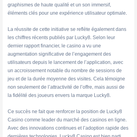
graphismes de haute qualité et un son immersif,
éléments clés pour une expérience utilisateur optimale.
La réussite de cette initiative se reflète également dans
les chiffres récents publiés par Lucky8. Selon leur
dernier rapport financier, le casino a vu une
augmentation significative de l’engagement des
utilisateurs depuis le lancement de l’application, avec
un accroissement notable du nombre de sessions de
jeu et de la durée moyenne des visites. Cela témoigne
non seulement de l’attractivité de l’offre, mais aussi de
la fidélité des joueurs envers la marque Lucky8.
Ce succès ne fait que renforcer la position de Lucky8
Casino comme leader du marché des casinos en ligne.
Avec des innovations continues et l’adoption rapide des
dernières technologies, Lucky8 Casino est bien parti