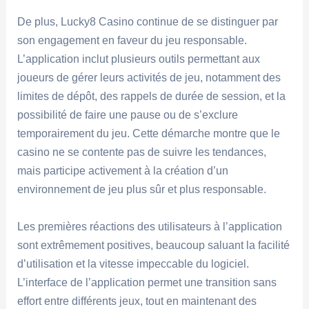
De plus, Lucky8 Casino continue de se distinguer par
son engagement en faveur du jeu responsable.
L’application inclut plusieurs outils permettant aux
joueurs de gérer leurs activités de jeu, notamment des
limites de dépôt, des rappels de durée de session, et la
possibilité de faire une pause ou de s’exclure
temporairement du jeu. Cette démarche montre que le
casino ne se contente pas de suivre les tendances,
mais participe activement à la création d’un
environnement de jeu plus sûr et plus responsable.
Les premières réactions des utilisateurs à l’application
sont extrêmement positives, beaucoup saluant la facilité
d’utilisation et la vitesse impeccable du logiciel.
L’interface de l’application permet une transition sans
effort entre différents jeux, tout en maintenant des