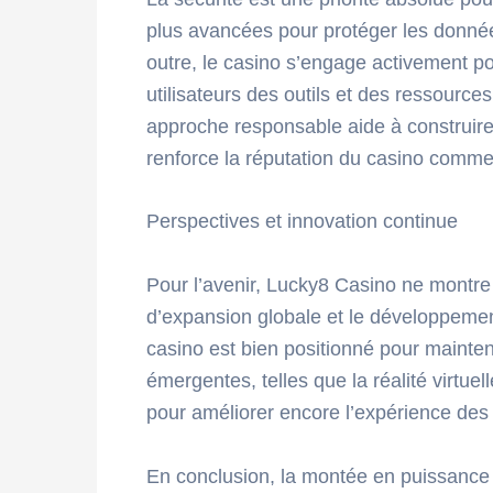
plus avancées pour protéger les donnée
outre, le casino s’engage activement po
utilisateurs des outils et des ressourc
approche responsable aide à construire 
renforce la réputation du casino comme u
Perspectives et innovation continue
Pour l’avenir, Lucky8 Casino ne montre
d’expansion globale et le développement
casino est bien positionné pour mainten
émergentes, telles que la réalité virtu
pour améliorer encore l’expérience des
En conclusion, la montée en puissance