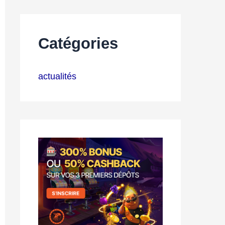
Catégories
actualités