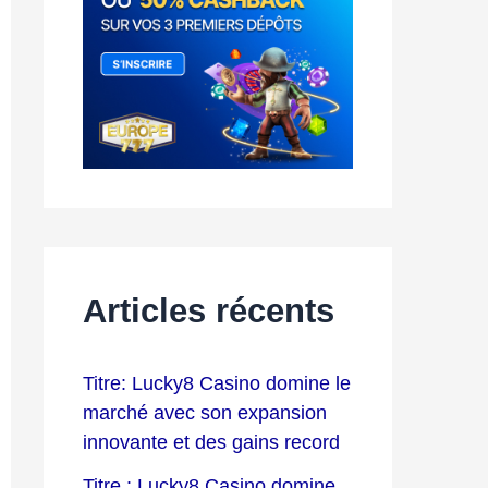
:
Articles récents
Titre: Lucky8 Casino domine le
marché avec son expansion
innovante et des gains record
Titre : Lucky8 Casino domine