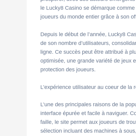
le Lucky8 Casino se démarque comme la
joueurs du monde entier grâce à son off
Depuis le début de l’année, Lucky8 Cas
de son nombre d’utilisateurs, consolida
ligne. Ce succès peut être attribué à plu
optimisée, une grande variété de jeux e
protection des joueurs.
L’expérience utilisateur au coeur de la
L’une des principales raisons de la pop
interface épurée et facile à naviguer. C
faille, le site permet aux joueurs de tr
sélection incluant des machines à sous,