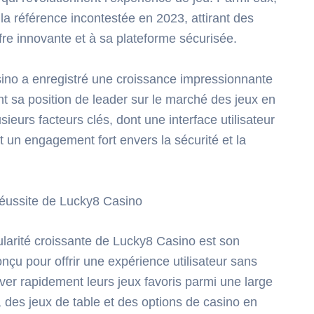
 référence incontestée en 2023, attirant des
re innovante et à sa plateforme sécurisée.
ino a enregistré une croissance impressionnante
nt sa position de leader sur le marché des jeux en
sieurs facteurs clés, dont une interface utilisateur
t un engagement fort envers la sécurité et la
 réussite de Lucky8 Casino
ularité croissante de Lucky8 Casino est son
onçu pour offrir une expérience utilisateur sans
ouver rapidement leurs jeux favoris parmi une large
 des jeux de table et des options de casino en