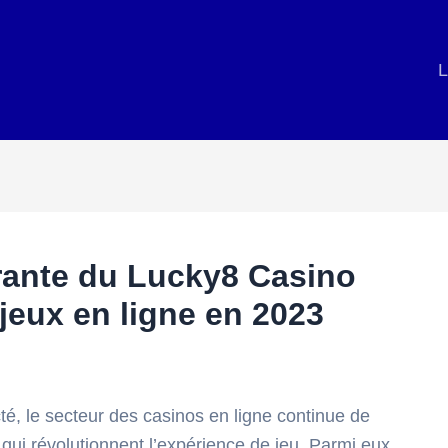
L
rante du Lucky8 Casino
 jeux en ligne en 2023
, le secteur des casinos en ligne continue de
ui révolutionnent l’expérience de jeu. Parmi eux,