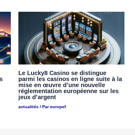
Le Lucky8 Casino se distingue
s
parmi les casinos en ligne suite à la
mise en œuvre d’une nouvelle
réglementation européenne sur les
jeux d’argent
actualités
/ Par
europef