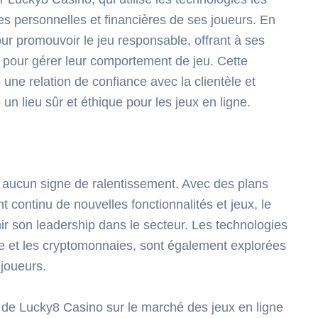
s personnelles et financières de ses joueurs. En
ur promouvoir le jeu responsable, offrant à ses
es pour gérer leur comportement de jeu. Cette
une relation de confiance avec la clientèle et
n lieu sûr et éthique pour les jeux en ligne.
 aucun signe de ralentissement. Avec des plans
 continu de nouvelles fonctionnalités et jeux, le
ir son leadership dans le secteur. Les technologies
elle et les cryptomonnaies, sont également explorées
 joueurs.
 de Lucky8 Casino sur le marché des jeux en ligne