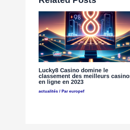
Lucky8 Casino domine le
classement des meilleurs casino
en ligne en 2023
actualités
/ Par
europef