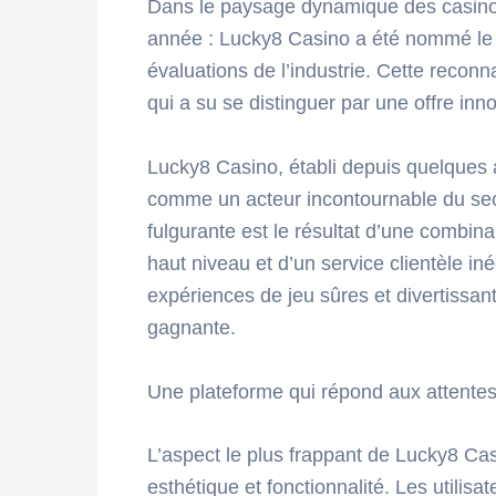
Dans le paysage dynamique des casinos e
année : Lucky8 Casino a été nommé le 
évaluations de l’industrie. Cette reco
qui a su se distinguer par une offre inn
Lucky8 Casino, établi depuis quelques
comme un acteur incontournable du sec
fulgurante est le résultat d’une combinai
haut niveau et d’un service clientèle in
expériences de jeu sûres et divertissan
gagnante.
Une plateforme qui répond aux attente
L’aspect le plus frappant de Lucky8 Cas
esthétique et fonctionnalité. Les utilisat