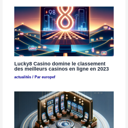
Lucky8 Casino domine le classement
des meilleurs casinos en ligne en 2023
actualités
/ Par
europef