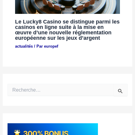
Le Lucky8 Casino se distingue parmi les
casinos en ligne suite à la mise en
œuvre d’une nouvelle réglementation
européenne sur les jeux d’argent
actualités
/ Par
europef
R
e
c
h
e
r
c
h
e