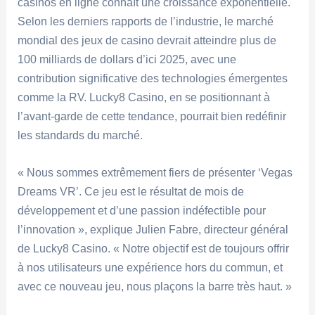
casinos en ligne connaît une croissance exponentielle.
Selon les derniers rapports de l’industrie, le marché
mondial des jeux de casino devrait atteindre plus de
100 milliards de dollars d’ici 2025, avec une
contribution significative des technologies émergentes
comme la RV. Lucky8 Casino, en se positionnant à
l’avant-garde de cette tendance, pourrait bien redéfinir
les standards du marché.
« Nous sommes extrêmement fiers de présenter ‘Vegas
Dreams VR’. Ce jeu est le résultat de mois de
développement et d’une passion indéfectible pour
l’innovation », explique Julien Fabre, directeur général
de Lucky8 Casino. « Notre objectif est de toujours offrir
à nos utilisateurs une expérience hors du commun, et
avec ce nouveau jeu, nous plaçons la barre très haut. »