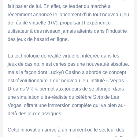
fait parler de lui. En effet, ce leader du marché a
récemment annoncé le lancement d’un tout nouveau jeu
de réalité virtuelle (RV), propulsant l’expérience
utilisateur à des niveaux jamais atteints dans l’industrie
des jeux de hasard en ligne.
La technologie de réalité virtuelle, intégrée dans les
jeux de casino, n’est certes pas une nouveauté absolue,
mais la façon dont Lucky8 Casino a abordé ce concept
est révolutionnaire. Leur nouveau jeu, intitulé « Vegas
Dreams VR », permet aux joueurs de se plonger dans
une simulation ultra-réaliste du célèbre Strip de Las
Vegas, offrant une immersion complète qui va bien au-
delà des jeux classiques.
Cette innovation arrive à un moment où le secteur des