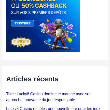
r
:
Articles récents
Titre : Lucky8 Casino domine le marché avec son
approche innovante du jeu responsable
Lucky8 Casino en tête : une nouvelle ère pour les jeux