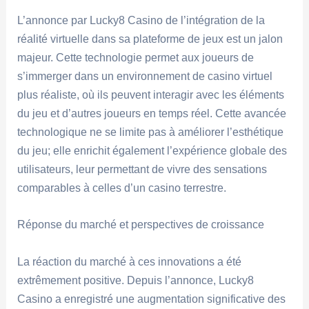
L’annonce par Lucky8 Casino de l’intégration de la
réalité virtuelle dans sa plateforme de jeux est un jalon
majeur. Cette technologie permet aux joueurs de
s’immerger dans un environnement de casino virtuel
plus réaliste, où ils peuvent interagir avec les éléments
du jeu et d’autres joueurs en temps réel. Cette avancée
technologique ne se limite pas à améliorer l’esthétique
du jeu; elle enrichit également l’expérience globale des
utilisateurs, leur permettant de vivre des sensations
comparables à celles d’un casino terrestre.
Réponse du marché et perspectives de croissance
La réaction du marché à ces innovations a été
extrêmement positive. Depuis l’annonce, Lucky8
Casino a enregistré une augmentation significative des