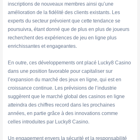
inscriptions de nouveaux membres ainsi qu’une
amélioration de la fidélité des clients existants. Les
experts du secteur prévoient que cette tendance se
poursuivra, étant donné que de plus en plus de joueurs
recherchent des expériences de jeu en ligne plus
enrichissantes et engageantes.
En outre, ces développements ont placé Lucky8 Casino
dans une position favorable pour capitaliser sur
l’expansion du marché des jeux en ligne, qui est en
croissance continue. Les prévisions de l’industrie
suggèrent que le marché global des casinos en ligne
atteindra des chiffres record dans les prochaines
années, en partie grâce à des innovations comme
celles introduites par Lucky8 Casino.
Un engagement envers la sécurité et la responsabilité