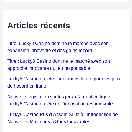
Articles récents
Titre: Lucky8 Casino domine le marché avec son
expansion innovante et des gains record
Titre : Lucky8 Casino domine le marché avec son
approche innovante du jeu responsable
Lucky8 Casino en tête : une nouvelle ère pour les jeux
de hasard en ligne
Nouvelle législation sur les jeux d’argent en ligne :
Lucky8 Casino en tête de l’innovation responsable
Lucky8 Casino Pris d’Assaut Suite à l’Introduction de
Nouvelles Machines à Sous Innovantes