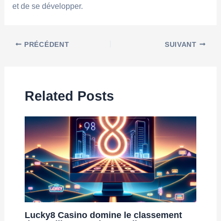
et de se développer.
PRÉCÉDENT
SUIVANT
Related Posts
Lucky8 Casino domine le classement