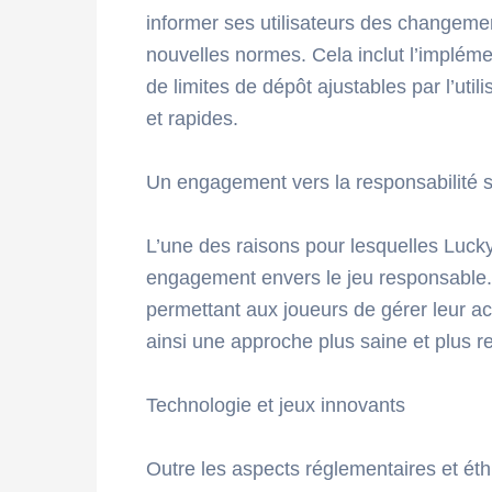
informer ses utilisateurs des changemen
nouvelles normes. Cela inclut l’impléme
de limites de dépôt ajustables par l’util
et rapides.
Un engagement vers la responsabilité s
L’une des raisons pour lesquelles Luck
engagement envers le jeu responsable. L
permettant aux joueurs de gérer leur ac
ainsi une approche plus saine et plus r
Technologie et jeux innovants
Outre les aspects réglementaires et ét