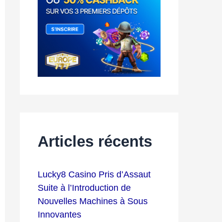
:
Articles récents
Lucky8 Casino Pris d’Assaut
Suite à l’Introduction de
Nouvelles Machines à Sous
Innovantes