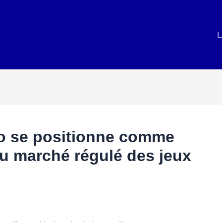
L
no se positionne comme
au marché régulé des jeux