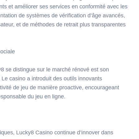
ts et améliorer ses services en conformité avec les
ntation de systèmes de vérification d’âge avancés,
isateur, et de méthodes de retrait plus transparentes
ociale
y8 se distingue sur le marché rénové est son
e casino a introduit des outils innovants
tivité de jeu de manière proactive, encourageant
esponsable du jeu en ligne.
hiques, Lucky8 Casino continue d’innover dans