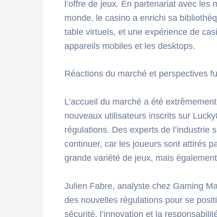
l’offre de jeux. En partenariat avec les
monde, le casino a enrichi sa bibliothè
table virtuels, et une expérience de ca
appareils mobiles et les desktops.
Réactions du marché et perspectives fu
L’accueil du marché a été extrêmement 
nouveaux utilisateurs inscrits sur Luck
régulations. Des experts de l’industrie
continuer, car les joueurs sont attirés 
grande variété de jeux, mais également
Julien Fabre, analyste chez Gaming Mark
des nouvelles régulations pour se posi
sécurité, l’innovation et la responsabili