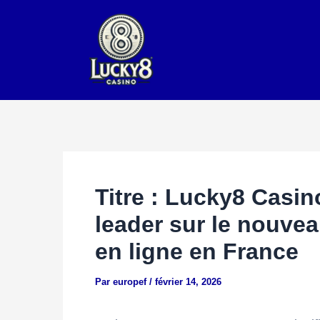
Aller
au
contenu
Titre : Lucky8 Casi
leader sur le nouve
en ligne en France
Par
europef
/
février 14, 2026