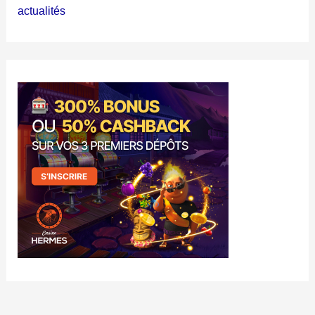
actualités