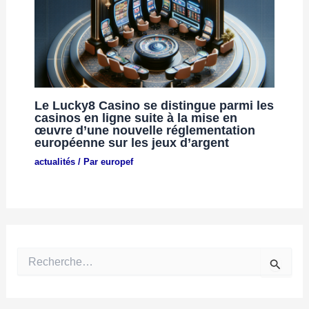
Le Lucky8 Casino se distingue parmi les
casinos en ligne suite à la mise en
œuvre d’une nouvelle réglementation
européenne sur les jeux d’argent
actualités
/ Par
europef
R
e
c
h