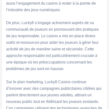
aussi l’engagement du casino à rester à la pointe de
l’industrie des jeux numériques.
De plus, Lucky8 s’engage activement auprès de sa
communauté de joueurs en promouvant des pratiques
de jeu responsable. Le casino a mis en place divers
outils et ressources pour aider les joueurs à gérer leur
activité de jeu de manière saine et sécurisée. Cette
approche responsable est particulièrement cruciale à
une époque où les préoccupations concernant les
problèmes de jeu sont en hausse.
Sur le plan marketing, Lucky8 Casino continue
d’innover avec des campagnes publicitaires ciblées qui
parlent directement aux jeunes adultes, attirant un
nouveau public tout en fidélisant les joueurs existants.
Ces campagnes utilisent des technologies avancées de