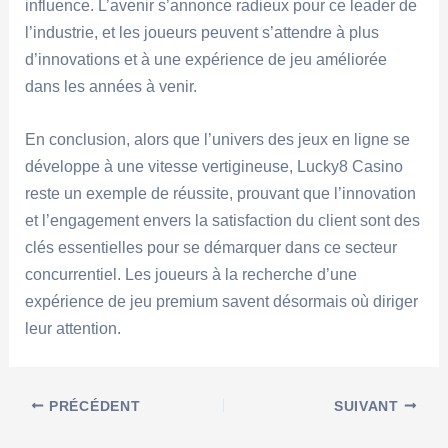
influence. L’avenir s’annonce radieux pour ce leader de
l’industrie, et les joueurs peuvent s’attendre à plus
d’innovations et à une expérience de jeu améliorée
dans les années à venir.
En conclusion, alors que l’univers des jeux en ligne se
développe à une vitesse vertigineuse, Lucky8 Casino
reste un exemple de réussite, prouvant que l’innovation
et l’engagement envers la satisfaction du client sont des
clés essentielles pour se démarquer dans ce secteur
concurrentiel. Les joueurs à la recherche d’une
expérience de jeu premium savent désormais où diriger
leur attention.
PRÉCÉDENT
SUIVANT