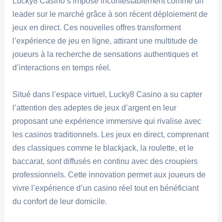
Lucky8 Casino s’impose incontestablement comme un
leader sur le marché grâce à son récent déploiement de
jeux en direct. Ces nouvelles offres transforment
l’expérience de jeu en ligne, attirant une multitude de
joueurs à la recherche de sensations authentiques et
d’interactions en temps réel.
Situé dans l’espace virtuel, Lucky8 Casino a su capter
l’attention des adeptes de jeux d’argent en leur
proposant une expérience immersive qui rivalise avec
les casinos traditionnels. Les jeux en direct, comprenant
des classiques comme le blackjack, la roulette, et le
baccarat, sont diffusés en continu avec des croupiers
professionnels. Cette innovation permet aux joueurs de
vivre l’expérience d’un casino réel tout en bénéficiant
du confort de leur domicile.