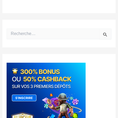
R
e
c
h
e
r
c
h
e
r
: