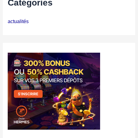
Catégories
actualités