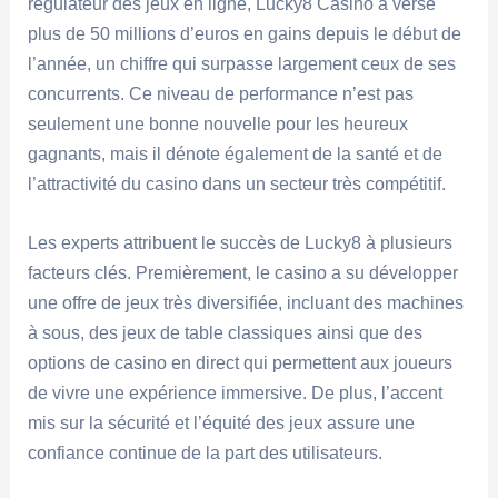
régulateur des jeux en ligne, Lucky8 Casino a versé
plus de 50 millions d’euros en gains depuis le début de
l’année, un chiffre qui surpasse largement ceux de ses
concurrents. Ce niveau de performance n’est pas
seulement une bonne nouvelle pour les heureux
gagnants, mais il dénote également de la santé et de
l’attractivité du casino dans un secteur très compétitif.
Les experts attribuent le succès de Lucky8 à plusieurs
facteurs clés. Premièrement, le casino a su développer
une offre de jeux très diversifiée, incluant des machines
à sous, des jeux de table classiques ainsi que des
options de casino en direct qui permettent aux joueurs
de vivre une expérience immersive. De plus, l’accent
mis sur la sécurité et l’équité des jeux assure une
confiance continue de la part des utilisateurs.