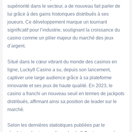
supériorité dans le secteur, a de nouveau fait parler de
lui grâce à des gains historiques distribués à ses
joueurs. Ce développement marque un tournant
significatif pour l’industrie, soulignant la croissance du
casino comme un pilier majeur du marché des jeux
d’argent.
Situé dans le cœur vibrant du monde des casinos en
ligne, Lucky8 Casino a su, depuis son lancement,
captiver une large audience grâce à sa plateforme
innovante et ses jeux de haute qualité. En 2023, le
casino a franchi un nouveau seuil en termes de jackpots
distribués, affirmant ainsi sa position de leader sur le
marché.
Selon les dernières statistiques publiées par le