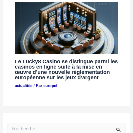
Le Lucky8 Casino se distingue parmi les
casinos en ligne suite à la mise en
œuvre d’une nouvelle réglementation
européenne sur les jeux d’argent
actualités
/ Par
europef
R
e