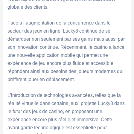
globale des clients.
Face à l’augmentation de la concurrence dans le
secteur des jeux en ligne, Lucky8 continue de se
démarquer non seulement par ses gains mais aussi par
son innovation continue. Récemment, le casino a lancé
une nouvelle application mobile qui permet une
expérience de jeu encore plus fluide et accessible,
répondant ainsi aux besoins des joueurs modernes qui
préfèrent jouer en déplacement.
L’introduction de technologies avancées, telles que la
réalité virtuelle dans certains jeux, projette Lucky8 dans
le futur des jeux de casino, en proposant une
expérience encore plus réelle et immersive. Cette
avant-garde technologique est essentielle pour