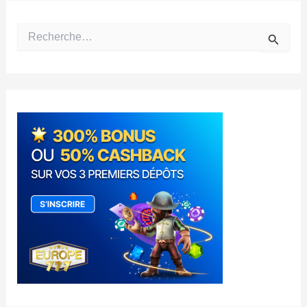
R
e
c
h
e
r
c
h
e
r
: