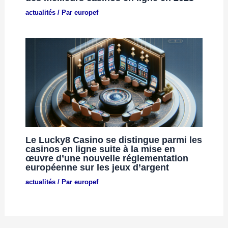
actualités
/ Par
europef
Le Lucky8 Casino se distingue parmi les
casinos en ligne suite à la mise en
œuvre d’une nouvelle réglementation
européenne sur les jeux d’argent
actualités
/ Par
europef