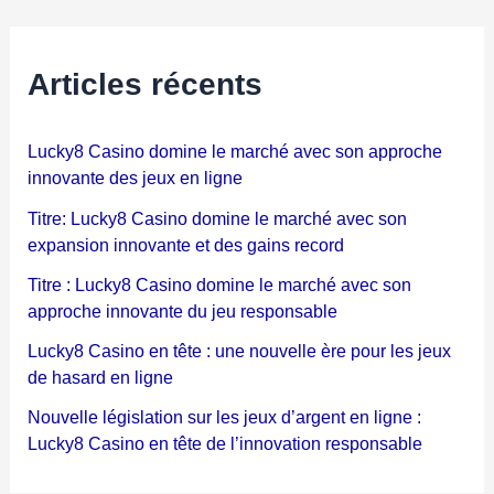
Articles récents
Lucky8 Casino domine le marché avec son approche
innovante des jeux en ligne
Titre: Lucky8 Casino domine le marché avec son
expansion innovante et des gains record
Titre : Lucky8 Casino domine le marché avec son
approche innovante du jeu responsable
Lucky8 Casino en tête : une nouvelle ère pour les jeux
de hasard en ligne
Nouvelle législation sur les jeux d’argent en ligne :
Lucky8 Casino en tête de l’innovation responsable