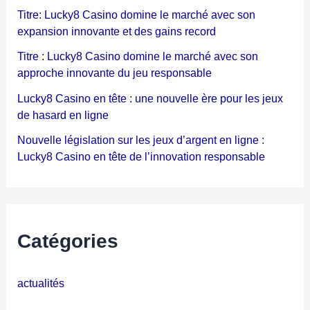
Titre: Lucky8 Casino domine le marché avec son
expansion innovante et des gains record
Titre : Lucky8 Casino domine le marché avec son
approche innovante du jeu responsable
Lucky8 Casino en tête : une nouvelle ère pour les jeux
de hasard en ligne
Nouvelle législation sur les jeux d’argent en ligne :
Lucky8 Casino en tête de l’innovation responsable
Catégories
actualités