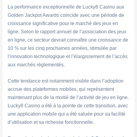
La performance exceptionnelle de Lucky8 Casino aux
Golden Jackpot Awards coïncide avec une période de
croissance significative pour le marché des jeux en
ligne. Selon le rapport annuel de l’association des jeux
en ligne, ce secteur devrait connaître une croissance de
10 % sur les cinq prochaines années, stimulée par
l’innovation technologique et l’élargissement de l’accès
aux marchés réglementés.
Cette tendance est notamment visible dans l’adoption
accrue des plateformes mobiles, qui représentent
maintenant plus de la moitié de l’activité de jeu en ligne.
Lucky8 Casino a été à la pointe de cette transition, avec
une application mobile qui a été saluée pour sa facilité
d’utilisation et sa richesse fonctionnelle.