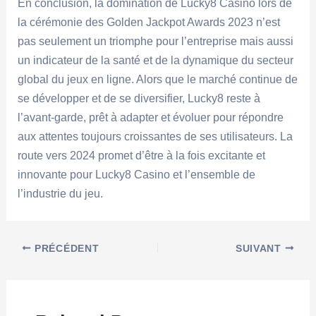
En conclusion, la domination de Lucky8 Casino lors de
la cérémonie des Golden Jackpot Awards 2023 n’est
pas seulement un triomphe pour l’entreprise mais aussi
un indicateur de la santé et de la dynamique du secteur
global du jeux en ligne. Alors que le marché continue de
se développer et de se diversifier, Lucky8 reste à
l’avant-garde, prêt à adapter et évoluer pour répondre
aux attentes toujours croissantes de ses utilisateurs. La
route vers 2024 promet d’être à la fois excitante et
innovante pour Lucky8 Casino et l’ensemble de
l’industrie du jeu.
PRÉCÉDENT
SUIVANT