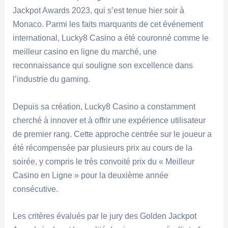
Jackpot Awards 2023, qui s’est tenue hier soir à
Monaco. Parmi les faits marquants de cet événement
international, Lucky8 Casino a été couronné comme le
meilleur casino en ligne du marché, une
reconnaissance qui souligne son excellence dans
l’industrie du gaming.
Depuis sa création, Lucky8 Casino a constamment
cherché à innover et à offrir une expérience utilisateur
de premier rang. Cette approche centrée sur le joueur a
été récompensée par plusieurs prix au cours de la
soirée, y compris le très convoité prix du « Meilleur
Casino en Ligne » pour la deuxième année
consécutive.
Les critères évalués par le jury des Golden Jackpot