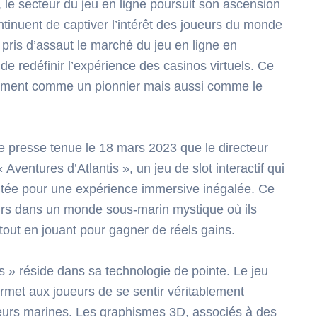
le secteur du jeu en ligne poursuit son ascension
ntinuent de captiver l’intérêt des joueurs du monde
pris d’assaut le marché du jeu en ligne en
de redéfinir l’expérience des casinos virtuels. Ce
ement comme un pionnier mais aussi comme le
e presse tenue le 18 mars 2023 que le directeur
ventures d’Atlantis », un jeu de slot interactif qui
ntée pour une expérience immersive inégalée. Ce
eurs dans un monde sous-marin mystique où ils
tout en jouant pour gagner de réels gains.
is » réside dans sa technologie de pointe. Le jeu
ermet aux joueurs de se sentir véritablement
deurs marines. Les graphismes 3D, associés à des