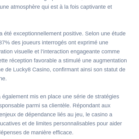
ne atmosphère qui est à la fois captivante et
 a été exceptionnellement positive. Selon une étude
7% des joueurs interrogés ont exprimé une
novation visuelle et l’interaction engageante comme
tte réception favorable a stimulé une augmentation
rme de Lucky8 Casino, confirmant ainsi son statut de
ne.
a également mis en place une série de stratégies
sponsable parmi sa clientèle. Répondant aux
enjeux de dépendance liés au jeu, le casino a
catives et de limites personnalisables pour aider
 dépenses de manière efficace.