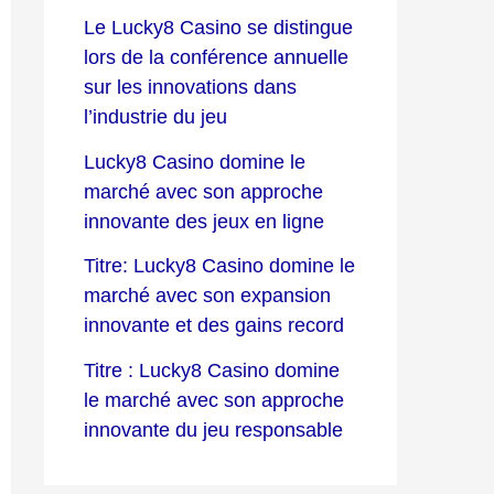
Le Lucky8 Casino se distingue
lors de la conférence annuelle
sur les innovations dans
l’industrie du jeu
Lucky8 Casino domine le
marché avec son approche
innovante des jeux en ligne
Titre: Lucky8 Casino domine le
marché avec son expansion
innovante et des gains record
Titre : Lucky8 Casino domine
le marché avec son approche
innovante du jeu responsable