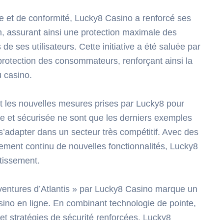
ce et de conformité, Lucky8 Casino a renforcé ses
on, assurant ainsi une protection maximale des
de ses utilisateurs. Cette initiative a été saluée par
 protection des consommateurs, renforçant ainsi la
u casino.
et les nouvelles mesures prises par Lucky8 pour
ée et sécurisée ne sont que les derniers exemples
 s’adapter dans un secteur très compétitif. Avec des
ement continu de nouvelles fonctionnalités, Lucky8
tissement.
ventures d’Atlantis » par Lucky8 Casino marque un
asino en ligne. En combinant technologie de pointe,
t stratégies de sécurité renforcées, Lucky8