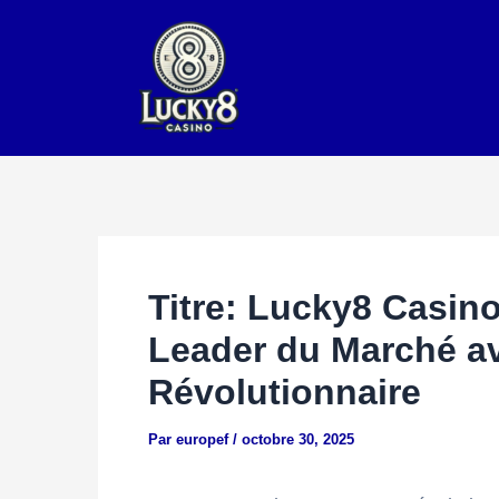
Aller
au
contenu
Titre: Lucky8 Casi
Leader du Marché a
Révolutionnaire
Par
europef
/
octobre 30, 2025