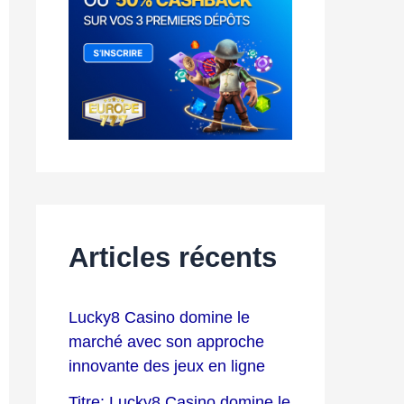
:
Articles récents
Lucky8 Casino domine le
marché avec son approche
innovante des jeux en ligne
Titre: Lucky8 Casino domine le