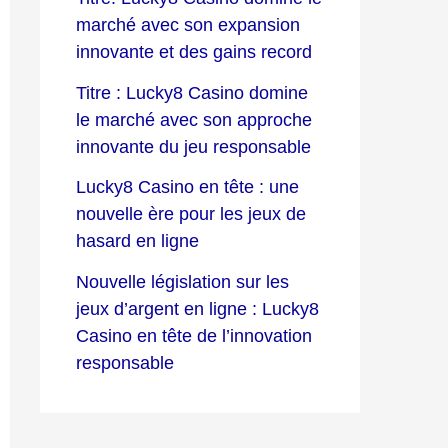
marché avec son expansion
innovante et des gains record
Titre : Lucky8 Casino domine
le marché avec son approche
innovante du jeu responsable
Lucky8 Casino en tête : une
nouvelle ère pour les jeux de
hasard en ligne
Nouvelle législation sur les
jeux d’argent en ligne : Lucky8
Casino en tête de l’innovation
responsable