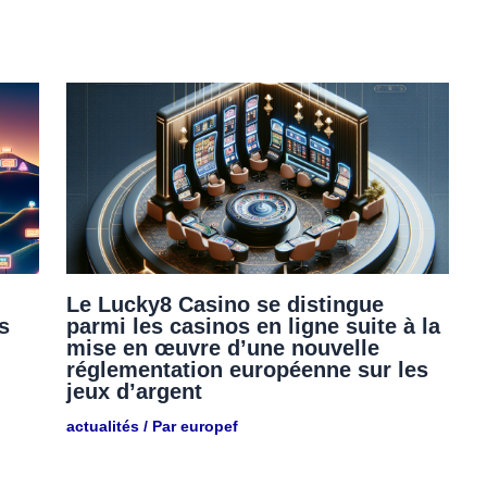
Le Lucky8 Casino se distingue
s
parmi les casinos en ligne suite à la
mise en œuvre d’une nouvelle
réglementation européenne sur les
jeux d’argent
actualités
/ Par
europef