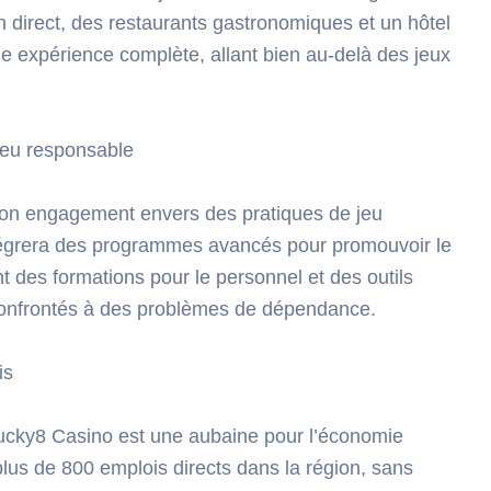
direct, des restaurants gastronomiques et un hôtel
une expérience complète, allant bien au-delà des jeux
jeu responsable
 son engagement envers des pratiques de jeu
égrera des programmes avancés pour promouvoir le
 des formations pour le personnel et des outils
 confrontés à des problèmes de dépendance.
is
ucky8 Casino est une aubaine pour l’économie
r plus de 800 emplois directs dans la région, sans