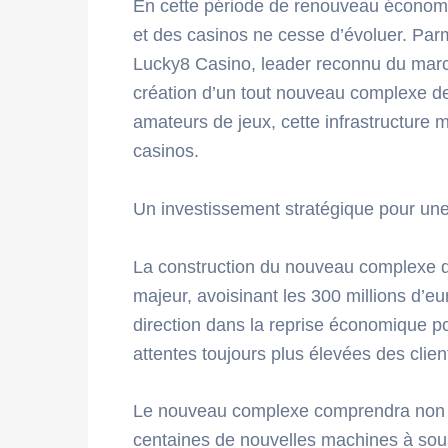
En cette période de renouveau économiq
et des casinos ne cesse d’évoluer. Par
Lucky8 Casino, leader reconnu du march
création d’un tout nouveau complexe de
amateurs de jeux, cette infrastructure 
casinos.
Un investissement stratégique pour une
La construction du nouveau complexe 
majeur, avoisinant les 300 millions d’eu
direction dans la reprise économique p
attentes toujours plus élevées des clien
Le nouveau complexe comprendra non s
centaines de nouvelles machines à sous