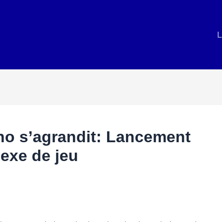
L
ino s’agrandit: Lancement
exe de jeu