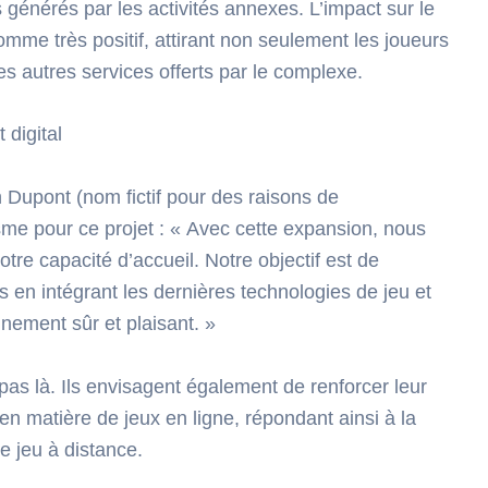
générés par les activités annexes. L’impact sur le
omme très positif, attirant non seulement les joueurs
les autres services offerts par le complexe.
 digital
 Dupont (nom fictif pour des raisons de
sme pour ce projet : « Avec cette expansion, nous
re capacité d’accueil. Notre objectif est de
s en intégrant les dernières technologies de jeu et
nnement sûr et plaisant. »
pas là. Ils envisagent également de renforcer leur
en matière de jeux en ligne, répondant ainsi à la
 jeu à distance.