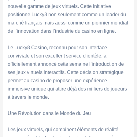
nouvelle gamme de jeux virtuels. Cette initiative
positionne Lucky8 non seulement comme un leader du
marché français mais aussi comme un pionnier mondial
de l’innovation dans l’industrie du casino en ligne.
Le Lucky8 Casino, reconnu pour son interface
conviviale et son excellent service clientèle, a
officiellement annoncé cette semaine l’introduction de
ses jeux virtuels interactifs. Cette décision stratégique
permet au casino de proposer une expérience
immersive unique qui attire déjà des milliers de joueurs
à travers le monde.
Une Révolution dans le Monde du Jeu
Les jeux virtuels, qui combinent éléments de réalité