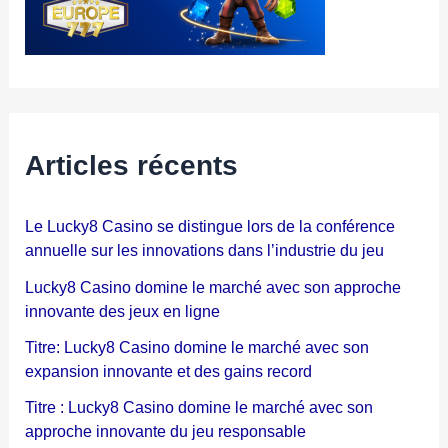
Articles récents
Le Lucky8 Casino se distingue lors de la conférence
annuelle sur les innovations dans l’industrie du jeu
Lucky8 Casino domine le marché avec son approche
innovante des jeux en ligne
Titre: Lucky8 Casino domine le marché avec son
expansion innovante et des gains record
Titre : Lucky8 Casino domine le marché avec son
approche innovante du jeu responsable