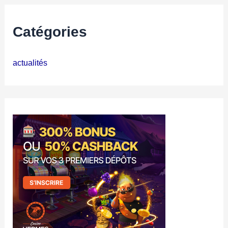
Catégories
actualités