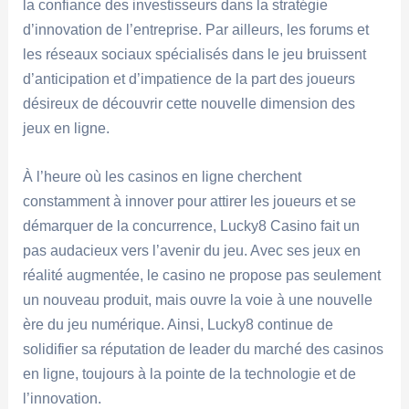
la confiance des investisseurs dans la stratégie
d’innovation de l’entreprise. Par ailleurs, les forums et
les réseaux sociaux spécialisés dans le jeu bruissent
d’anticipation et d’impatience de la part des joueurs
désireux de découvrir cette nouvelle dimension des
jeux en ligne.
À l’heure où les casinos en ligne cherchent
constamment à innover pour attirer les joueurs et se
démarquer de la concurrence, Lucky8 Casino fait un
pas audacieux vers l’avenir du jeu. Avec ses jeux en
réalité augmentée, le casino ne propose pas seulement
un nouveau produit, mais ouvre la voie à une nouvelle
ère du jeu numérique. Ainsi, Lucky8 continue de
solidifier sa réputation de leader du marché des casinos
en ligne, toujours à la pointe de la technologie et de
l’innovation.