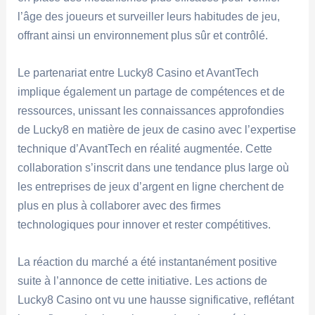
l’âge des joueurs et surveiller leurs habitudes de jeu,
offrant ainsi un environnement plus sûr et contrôlé.
Le partenariat entre Lucky8 Casino et AvantTech
implique également un partage de compétences et de
ressources, unissant les connaissances approfondies
de Lucky8 en matière de jeux de casino avec l’expertise
technique d’AvantTech en réalité augmentée. Cette
collaboration s’inscrit dans une tendance plus large où
les entreprises de jeux d’argent en ligne cherchent de
plus en plus à collaborer avec des firmes
technologiques pour innover et rester compétitives.
La réaction du marché a été instantanément positive
suite à l’annonce de cette initiative. Les actions de
Lucky8 Casino ont vu une hausse significative, reflétant