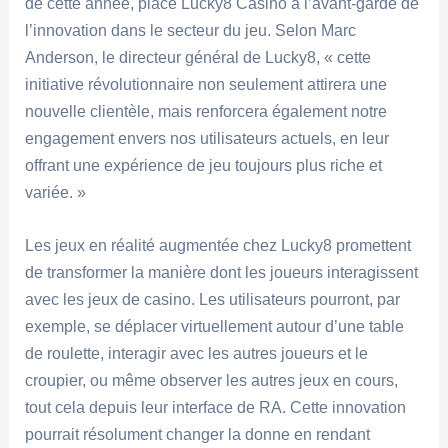
de cette année, place Lucky8 Casino à l’avant-garde de
l’innovation dans le secteur du jeu. Selon Marc
Anderson, le directeur général de Lucky8, « cette
initiative révolutionnaire non seulement attirera une
nouvelle clientèle, mais renforcera également notre
engagement envers nos utilisateurs actuels, en leur
offrant une expérience de jeu toujours plus riche et
variée. »
Les jeux en réalité augmentée chez Lucky8 promettent
de transformer la manière dont les joueurs interagissent
avec les jeux de casino. Les utilisateurs pourront, par
exemple, se déplacer virtuellement autour d’une table
de roulette, interagir avec les autres joueurs et le
croupier, ou même observer les autres jeux en cours,
tout cela depuis leur interface de RA. Cette innovation
pourrait résolument changer la donne en rendant