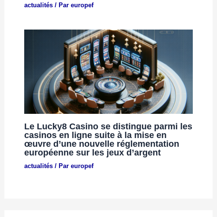
actualités
/ Par
europef
Le Lucky8 Casino se distingue parmi les
casinos en ligne suite à la mise en
œuvre d’une nouvelle réglementation
européenne sur les jeux d’argent
actualités
/ Par
europef