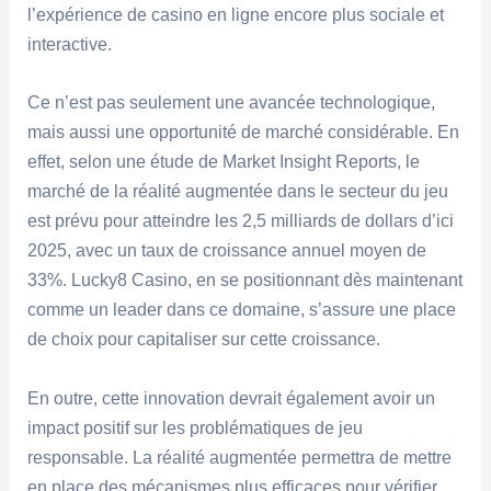
l’expérience de casino en ligne encore plus sociale et
interactive.
Ce n’est pas seulement une avancée technologique,
mais aussi une opportunité de marché considérable. En
effet, selon une étude de Market Insight Reports, le
marché de la réalité augmentée dans le secteur du jeu
est prévu pour atteindre les 2,5 milliards de dollars d’ici
2025, avec un taux de croissance annuel moyen de
33%. Lucky8 Casino, en se positionnant dès maintenant
comme un leader dans ce domaine, s’assure une place
de choix pour capitaliser sur cette croissance.
En outre, cette innovation devrait également avoir un
impact positif sur les problématiques de jeu
responsable. La réalité augmentée permettra de mettre
en place des mécanismes plus efficaces pour vérifier