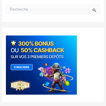
R
e
c
h
e
r
c
h
e
r
: