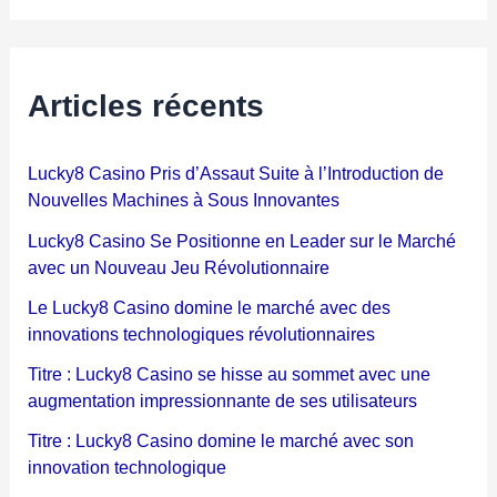
Articles récents
Lucky8 Casino Pris d’Assaut Suite à l’Introduction de
Nouvelles Machines à Sous Innovantes
Lucky8 Casino Se Positionne en Leader sur le Marché
avec un Nouveau Jeu Révolutionnaire
Le Lucky8 Casino domine le marché avec des
innovations technologiques révolutionnaires
Titre : Lucky8 Casino se hisse au sommet avec une
augmentation impressionnante de ses utilisateurs
Titre : Lucky8 Casino domine le marché avec son
innovation technologique