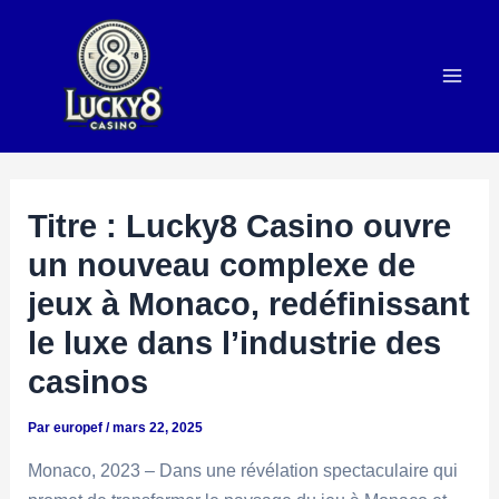
Aller
au
contenu
Mai
Men
Titre : Lucky8 Casino ouvre
un nouveau complexe de
jeux à Monaco, redéfinissant
le luxe dans l’industrie des
casinos
Par
europef
/
mars 22, 2025
Monaco, 2023 – Dans une révélation spectaculaire qui