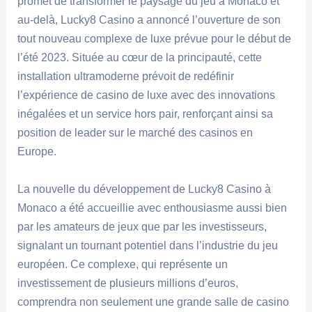
promet de transformer le paysage du jeu à Monaco et
au-delà, Lucky8 Casino a annoncé l’ouverture de son
tout nouveau complexe de luxe prévue pour le début de
l’été 2023. Située au cœur de la principauté, cette
installation ultramoderne prévoit de redéfinir
l’expérience de casino de luxe avec des innovations
inégalées et un service hors pair, renforçant ainsi sa
position de leader sur le marché des casinos en
Europe.
La nouvelle du développement de Lucky8 Casino à
Monaco a été accueillie avec enthousiasme aussi bien
par les amateurs de jeux que par les investisseurs,
signalant un tournant potentiel dans l’industrie du jeu
européen. Ce complexe, qui représente un
investissement de plusieurs millions d’euros,
comprendra non seulement une grande salle de casino