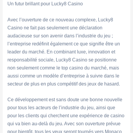
Un futur brillant pour Lucky8 Casino
Avec l’ouverture de ce nouveau complexe, Lucky8
Casino ne fait pas seulement une déclaration
audacieuse sur son avenir dans l’industrie du jeu ;
l’entreprise redéfinit également ce que signifie être un
leader du marché. En combinant luxe, innovation et
responsabilité sociale, Lucky8 Casino se positionne
non seulement comme le top casino du marché, mais
aussi comme un modèle d’entreprise à suivre dans le
secteur de plus en plus compétitif des jeux de hasard.
Ce développement est sans doute une bonne nouvelle
pour tous les acteurs de l’industrie du jeu, ainsi que
pour les clients qui cherchent une expérience de casino
qui va bien au-delà du jeu. Avec son ouverture prévue
pour bientôt, tous les yeux seront tournés vers Monaco