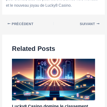
et le nouveau joyau de Lucky8 Casino.
PRÉCÉDENT
SUIVANT
Related Posts
Lucky8 Casino domine le classement