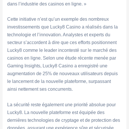
dans l’industrie des casinos en ligne. »
Cette initiative n’est qu’un exemple des nombreux
investissements que Lucky8 Casino a réalisés dans la
technologie et l’innovation. Analystes et experts du
secteur s’accordent à dire que ces efforts positionnent
Lucky8 comme le leader incontesté sur le marché des
casinos en ligne. Selon une étude récente menée par
Gaming Insights, Lucky8 Casino a enregistré une
augmentation de 25% de nouveaux utilisateurs depuis
le lancement de la nouvelle plateforme, surpassant
ainsi nettement ses concurrents.
La sécurité reste également une priorité absolue pour
Lucky8. La nouvelle plateforme est équipée des
dernières technologies de cryptage et de protection des
données, assurant une expérience sûre et sécurisée