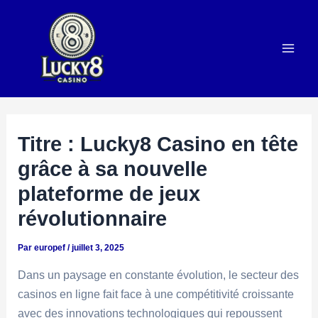
Aller
au
contenu
Mai
Men
Titre : Lucky8 Casino en tête
grâce à sa nouvelle
plateforme de jeux
révolutionnaire
Par
europef
/
juillet 3, 2025
Dans un paysage en constante évolution, le secteur des
casinos en ligne fait face à une compétitivité croissante
avec des innovations technologiques qui repoussent