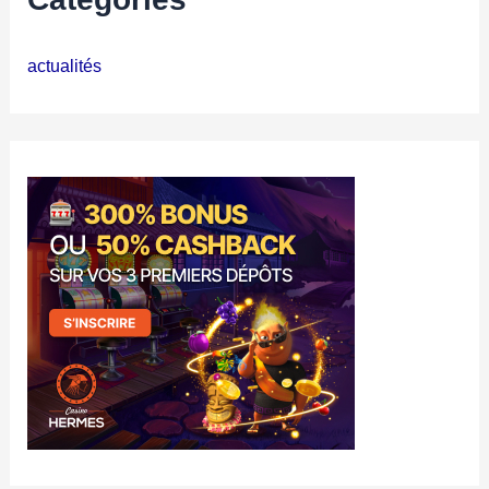
actualités