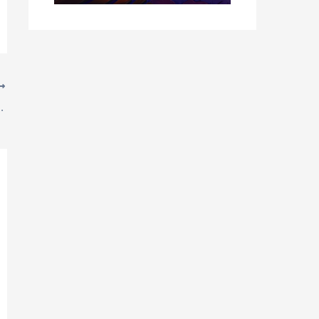
 plateforme de jeux en ligne