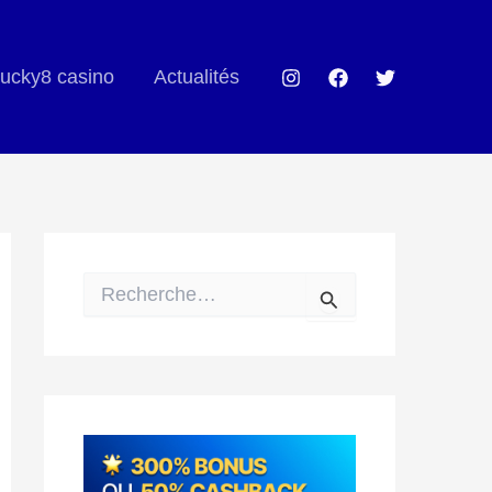
ucky8 casino
Actualités
R
e
c
h
e
r
c
h
e
r