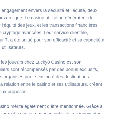
 engagement envers la sécurité et l’équité, deux
s en ligne. Le casino utilise un générateur de
l’équité des jeux, et les transactions financières
 cryptage avancées. Leur service clientèle,
ur 7, a été salué pour son efficacité et sa capacité à
utilisateurs.
r les joueurs chez Lucky8 Casino est son
uliers sont récompensés par des bonus exclusifs,
s organisés par le casino à des destinations
relation entre le casino et ses utilisateurs, créant
eux proposés.
asino mérite également d’être mentionnée. Grâce à
ciaux et à des campagnes publicitaires innovantes,