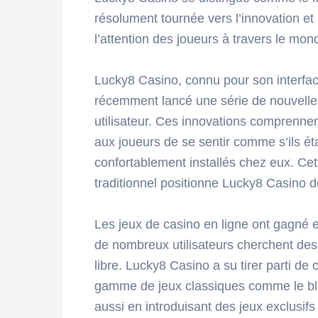
résolument tournée vers l’innovation et l
l’attention des joueurs à travers le mon
Lucky8 Casino, connu pour son interface
récemment lancé une série de nouvelles 
utilisateur. Ces innovations comprenne
aux joueurs de se sentir comme s’ils éta
confortablement installés chez eux. Cett
traditionnel positionne Lucky8 Casino 
Les jeux de casino en ligne ont gagné e
de nombreux utilisateurs cherchent des
libre. Lucky8 Casino a su tirer parti d
gamme de jeux classiques comme le blac
aussi en introduisant des jeux exclusif