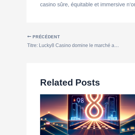
casino sûre, équitable et immersive n’o
PRÉCÉDENT
Titre: Lucky8 Casino domine le marché avec ses innovations en jeu en ligne
Related Posts