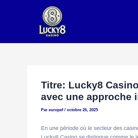
Aller
au
contenu
Titre: Lucky8 Casin
avec une approche i
Par
europef
/
octobre 26, 2025
En une période où le secteur des casino
Lucky8 Casino se distingue comme le l